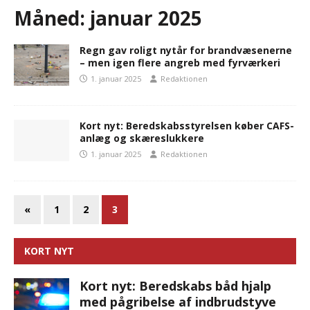
Måned:
januar 2025
Regn gav roligt nytår for brandvæsenerne
– men igen flere angreb med fyrværkeri
1. januar 2025
Redaktionen
Kort nyt: Beredskabsstyrelsen køber CAFS-
anlæg og skæreslukkere
1. januar 2025
Redaktionen
«
1
2
3
KORT NYT
Kort nyt: Beredskabs båd hjalp
med pågribelse af indbrudstyve