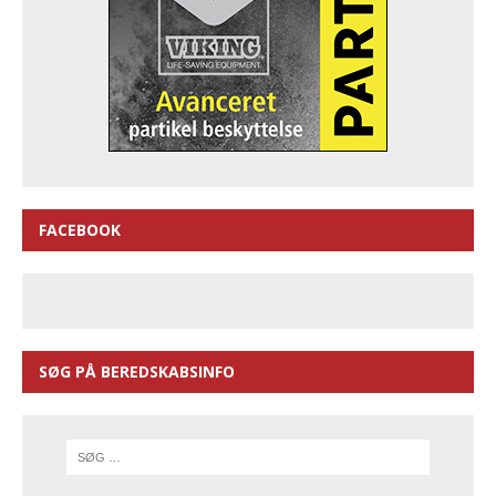
FACEBOOK
SØG PÅ BEREDSKABSINFO