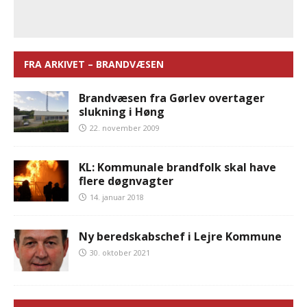
FRA ARKIVET – BRANDVÆSEN
Brandvæsen fra Gørlev overtager
slukning i Høng
22. november 2009
KL: Kommunale brandfolk skal have
flere døgnvagter
14. januar 2018
Ny beredskabschef i Lejre Kommune
30. oktober 2021