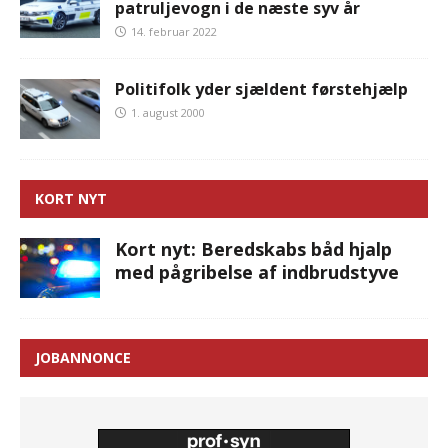
patruljevogn i de næste syv år
14. februar 2022
Politifolk yder sjældent førstehjælp
1. august 2000
KORT NYT
Kort nyt: Beredskabs båd hjalp
med pågribelse af indbrudstyve
JOBANNONCE