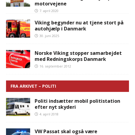
motorvejene
7. april 2020
Viking begynder nu at tjene stort på
autohjælp i Danmark
30. juni 2025
Norske Viking stopper samarbejdet
med Redningskorps Danmark
16. september 2012
FRA ARKIVET – POLITI
Politi indsætter mobil politistation
efter nyt skyderi
4. april 2018
VW Passat skal også være