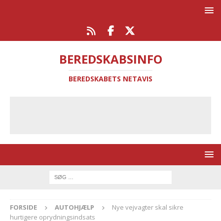
BEREDSKABSINFO
BEREDSKABETS NETAVIS
FORSIDE
AUTOHJÆLP
Nye vejvagter skal sikre
hurtigere oprydningsindsats