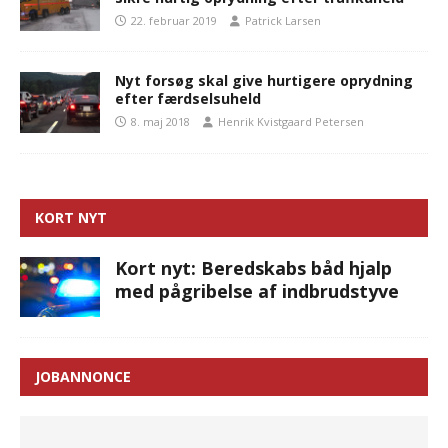
22. februar 2019
Patrick Larsen
Nyt forsøg skal give hurtigere oprydning
efter færdselsuheld
8. maj 2018
Henrik Kvistgaard Petersen
KORT NYT
Kort nyt: Beredskabs båd hjalp
med pågribelse af indbrudstyve
JOBANNONCE