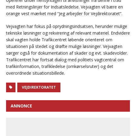
opererer under hensyntagen til anvisninger fra denne i tråd
med Retningslinjer for Indsatsledelse. Vejvagten vil bære en
orange vest mærket med ”Jeg arbejder for Vejdirektoratet”.
Vejvagten har fokus på oprydningsindsatsen, herunder mulige
tekniske løsninger og rekvirering af relevant materiel. Endvidere
skal vagten holde Trafikcentret løbende orienteret om
situationen på stedet og drøfte mulige løsninger. Vejvagten
sørger også for dokumentation af skader og evt. skadevolder.
Trafikcentret har fortsat dialog med politiets vagtcentral om
trafikinformation, trafikledelse (omkørselsruter) og det
overordnede situationsbillede.
VEJDIREKTORATET
ANNONCE