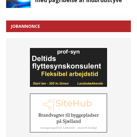
med pågribelse af indbrudstyve
JOBANNONCE