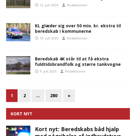
12. juli 2026
Redaktionen
KL glæder sig over 50 mio. kr. ekstra til
beredskab i kommunerne
10. juli 2026
Redaktionen
Beredskab 4K står til at få ekstra
fuldtidsbrandfolk og større tankvogne
9. juli 2026
Redaktionen
1
2
…
280
»
KORT NYT
Kort nyt: Beredskabs båd hjalp