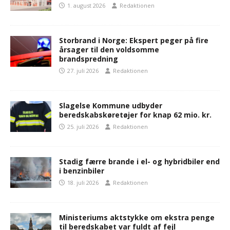
1. august 2026
Redaktionen
Storbrand i Norge: Ekspert peger på fire
årsager til den voldsomme
brandspredning
27. juli 2026
Redaktionen
Slagelse Kommune udbyder
beredskabskøretøjer for knap 62 mio. kr.
25. juli 2026
Redaktionen
Stadig færre brande i el- og hybridbiler end
i benzinbiler
18. juli 2026
Redaktionen
Ministeriums aktstykke om ekstra penge
til beredskabet var fuldt af fejl