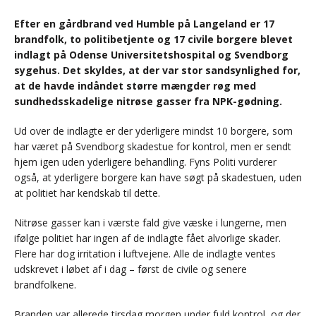
Efter en gårdbrand ved Humble på Langeland er 17
brandfolk, to politibetjente og 17 civile borgere blevet
indlagt på Odense Universitetshospital og Svendborg
sygehus. Det skyldes, at der var stor sandsynlighed for,
at de havde indåndet større mængder røg med
sundhedsskadelige nitrøse gasser fra NPK-gødning.
Ud over de indlagte er der yderligere mindst 10 borgere, som
har været på Svendborg skadestue for kontrol, men er sendt
hjem igen uden yderligere behandling. Fyns Politi vurderer
også, at yderligere borgere kan have søgt på skadestuen, uden
at politiet har kendskab til dette.
Nitrøse gasser kan i værste fald give væske i lungerne, men
ifølge politiet har ingen af de indlagte fået alvorlige skader.
Flere har dog irritation i luftvejene. Alle de indlagte ventes
udskrevet i løbet af i dag – først de civile og senere
brandfolkene.
Branden var allerede tirsdag morgen under fuld kontrol, og der