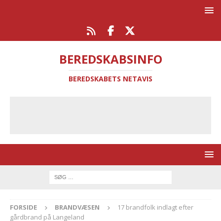
BEREDSKABSINFO
BEREDSKABETS NETAVIS
FORSIDE
BRANDVÆSEN
17 brandfolk indlagt efter
gårdbrand på Langeland