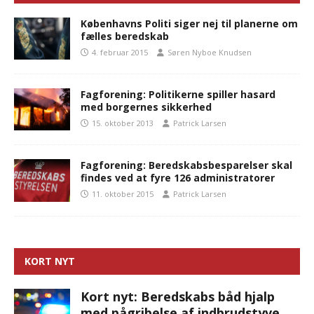
Københavns Politi siger nej til planerne om
fælles beredskab
4. februar 2015
Søren Nyboe Knudsen
Fagforening: Politikerne spiller hasard
med borgernes sikkerhed
15. oktober 2013
Patrick Larsen
Fagforening: Beredskabsbesparelser skal
findes ved at fyre 126 administratorer
11. oktober 2015
Patrick Larsen
KORT NYT
Kort nyt: Beredskabs båd hjalp
med pågribelse af indbrudstyve