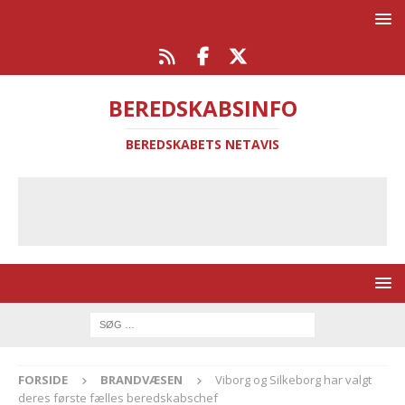
BEREDSKABSINFO
BEREDSKABETS NETAVIS
FORSIDE
BRANDVÆSEN
Viborg og Silkeborg har valgt
deres første fælles beredskabschef