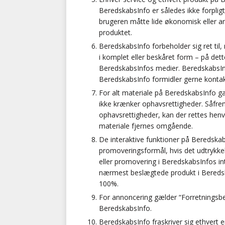
BeredskabsInfo er således ikke forpligt
brugeren måtte lide økonomisk eller an
produktet.
BeredskabsInfo forbeholder sig ret til
i komplet eller beskåret form – på det
BeredskabsInfos medier. BeredskabsInf
BeredskabsInfo formidler gerne kont
For alt materiale på BeredskabsInfo gæl
ikke krænker ophavsrettigheder. Såfre
ophavsrettigheder, kan der rettes henv
materiale fjernes omgående.
De interaktive funktioner på Beredskab
promoveringsformål, hvis det udtrykkeli
eller promovering i BeredskabsInfos int
nærmest beslægtede produkt i Beredska
100%.
For annoncering gælder “Forretningsbe
BeredskabsInfo.
BeredskabsInfo fraskriver sig ethvert 