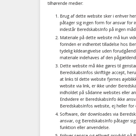
tilhørende medier:
BRANDVÆSEN
Brug af dette website sker i enhver h
[ 7. august 2026 ]
Branche k
påtager sig ingen form for ansvar for 
indestår BeredskabsInfo på ingen måd
nødsporet
AUTOHJÆLP
Materiale på dette website må kun vide
forinden er indhentet tilladelse hos Be
tydelig kildeangivelse uden forudgående
materiale indehaves af den pågældende 
Dette website må ikke gøres til gensta
BeredskabsInfos skriftlige accept, her
at links til dette website fjernes øjebl
website via link, er ikke under Beredsk
indholdet på sådanne websites eller an
Endvidere er BeredskabsInfo ikke ansva
BeredskabsInfos website, ej heller for 
Software, der downloades via Beredsk
ansvar, og BeredskabsInfo påtager sig
funktion eller anvendelse.
Enhver service og ethvert produkt på B