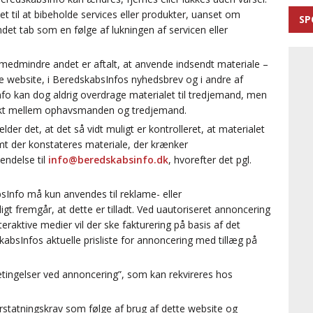
et til at bibeholde services eller produkter, uanset om
SP
det tab som en følge af lukningen af servicen eller
, medmindre andet er aftalt, at anvende indsendt materiale –
te website, i BeredskabsInfos nyhedsbrev og i andre af
o kan dog aldrig overdrage materialet til tredjemand, men
akt mellem ophavsmanden og tredjemand.
der det, at det så vidt muligt er kontrolleret, at materialet
mt der konstateres materiale, der krænker
endelse til
info@beredskabsinfo.dk
, hvorefter det pgl.
sInfo må kun anvendes til reklame- eller
gt fremgår, at dette er tilladt. Ved uautoriseret annoncering
eraktive medier vil der ske fakturering på basis af det
bsInfos aktuelle prisliste for annoncering med tillæg på
tingelser ved annoncering”, som kan rekvireres hos
erstatningskrav som følge af brug af dette website og