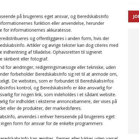
enseende på brugerens eget ansvar, og BeredskabsInfo
JO
ræver at beskyttelseskøretøjer bliver lovpligtige ved arbejde i
informationernes funktion eller anvendelse, herunder
e for informationernes akkuratesse.
redistribueres og offentliggøres i anden form, hvis der
redskabsInfo. Artikler og øvrige tekster kan dog citeres med
 indhentning af tilladelse. Ophavsretten til signeret
skribent eller fotograf.
nd for ændringer, redigeringsmæssige eller tekniske, uden
under forbeholder BeredskabsInfo sig ret til at anmode om,
ikkeligt. De websites, som er forbundet til BeredskabsInfos
absInfos kontrol, og BeredskabsInfo er ikke ansvarlig for
svarlig for nogen link, som indeholdes i et sådant website.
rlig for indholdet i eksterne annoncebannere, der vises på
det eller de produkter, der markedsføres.
absInfo, anvendes i enhver henseende på brugerens eget
 ingen form for ansvar for de enkelte programmers
eredskabsInfo kan ændres, fjernes eller lukkes uden varsel.