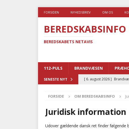
FORSIDEN
NYHEDSBREV
OM OS
KO
BEREDSKABSINFO
BEREDSKABETS NETAVIS
112-PULS
BRANDVÆSEN
PRÆHO
[ 6. august 2026 ]
Brandvæs
SENESTE NYT
BRANDVÆSEN
FORSIDE
OM BEREDSKABSINFO
Ju
[ 5. august 2026 ]
Advarer:
i det offentlige
PRÆHOSP
Juridisk information
[ 5. august 2026 ]
Ny ambul
Udover gældende dansk ret finder følgende b
[ 4. august 2026 ]
Brandvæs