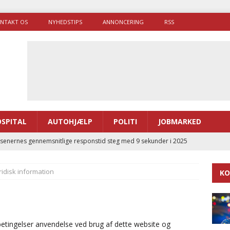
NTAKT OS
NYHEDSTIPS
ANNONCERING
RSS
SPITAL
AUTOHJÆLP
POLITI
JOBMARKED
enernes gennemsnitlige responstid steg med 9 sekunder i 2025
ridisk information
KO
 Udløb af sygetransporttilladelser kan sende 400.000 kørsler over
ITAL
ance og el-sygetransportvogn til Samsø
PRÆHOSPITAL
etingelser anvendelse ved brug af dette website og
enerne brugte lidt længere tid på at komme af sted i 2025