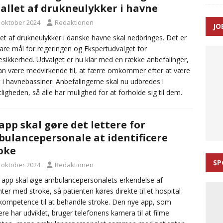
allet af drukneulykker i havne
 Udløb af sygetransporttilladelser kan sende 400.000 kørsler over
. oktober 2024
Redaktionen
JO
ITAL
let af drukneulykker i danske havne skal nedbringes. Det er
lare mål for regeringen og Ekspertudvalget for
t indsats reducerede 112-opkald fra hyppige indringere med op til
sikkerhed. Udvalget er nu klar med en række anbefalinger,
an være medvirkende til, at færre omkommer efter at være
t i havnebassiner. Anbefalingerne skal nu udbredes i
tligheden, så alle har mulighed for at forholde sig til dem.
app skal gøre det lettere for
ulancepersonale at identificere
oke
SP
. oktober 2024
Redaktionen
 app skal øge ambulancepersonalets erkendelse af
nter med stroke, så patienten køres direkte til et hospital
ompetence til at behandle stroke. Den nye app, som
ere har udviklet, bruger telefonens kamera til at filme