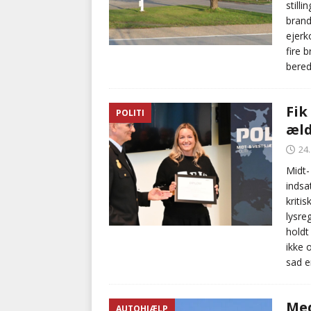
still
brand
ejerk
fire 
bered
Fik
POLITI
æld
24
Midt-
indsa
kriti
lysre
holdt
ikke 
sad e
Med
AUTOHJÆLP