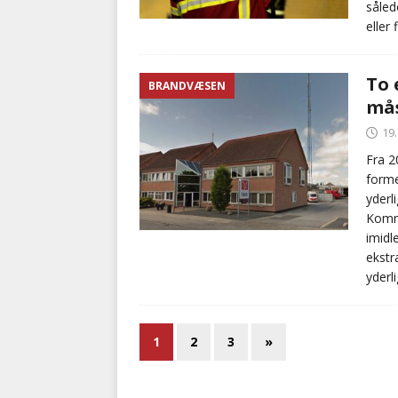
såled
eller 
To 
BRANDVÆSEN
mås
19
Fra 2
forme
yderl
Kommu
imidl
ekstr
yderl
1
2
3
»