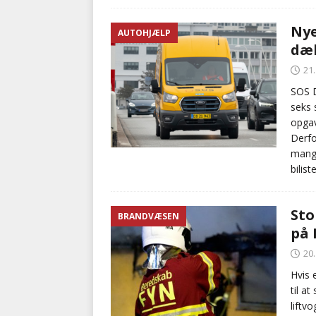
Nye
AUTOHJÆLP
dæ
21
SOS D
seks 
opgav
Derfo
mange
bilis
Sto
BRANDVÆSEN
på 
20
Hvis 
til a
liftv