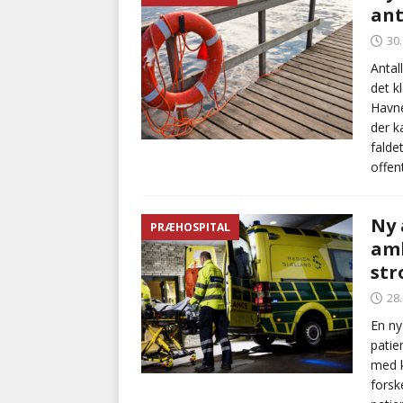
ant
[ 5. august 2026 ]
Advarer:
30
i det offentlige
PRÆHOSP
Antal
det k
[ 9. august 2026 ]
Målrette
Havne
99 pct.
PRÆHOSPITAL
der k
falde
offen
Ny 
PRÆHOSPITAL
amb
str
28
En ny
patie
med k
forsk