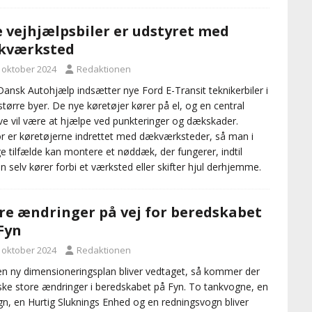
 vejhjælpsbiler er udstyret med
kværksted
. oktober 2024
Redaktionen
ansk Autohjælp indsætter nye Ford E-Transit teknikerbiler i
større byer. De nye køretøjer kører på el, og en central
e vil være at hjælpe ved punkteringer og dækskader.
r er køretøjerne indrettet med dækværksteder, så man i
 tilfælde kan montere et nøddæk, der fungerer, indtil
ten selv kører forbi et værksted eller skifter hjul derhjemme.
re ændringer på vej for beredskabet
Fyn
. oktober 2024
Redaktionen
en ny dimensioneringsplan bliver vedtaget, så kommer der
t ske store ændringer i beredskabet på Fyn. To tankvogne, en
ogn, en Hurtig Sluknings Enhed og en redningsvogn bliver