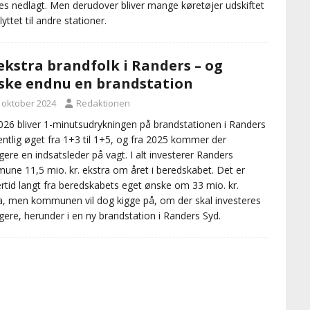
es nedlagt. Men derudover bliver mange køretøjer udskiftet
flyttet til andre stationer.
ekstra brandfolk i Randers – og
ke endnu en brandstation
. oktober 2024
Redaktionen
026 bliver 1-minutsudrykningen på brandstationen i Randers
ntlig øget fra 1+3 til 1+5, og fra 2025 kommer der
igere en indsatsleder på vagt. I alt investerer Randers
ne 11,5 mio. kr. ekstra om året i beredskabet. Det er
ertid langt fra beredskabets eget ønske om 33 mio. kr.
a, men kommunen vil dog kigge på, om der skal investeres
igere, herunder i en ny brandstation i Randers Syd.