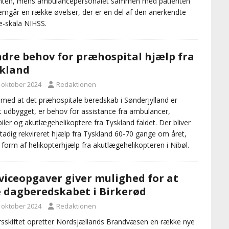
enten, mens ambulancepersonalet sammen med patienten
mgår en række øvelser, der er en del af den anerkendte
e-skala NIHSS.
dre behov for præhospital hjælp fra
kland
. oktober 2024
Redaktionen
t med at det præhospitale beredskab i Sønderjylland er
t udbygget, er behov for assistance fra ambulancer,
iler og akutlægehelikoptere fra Tyskland faldet. Der bliver
tadig rekvireret hjælp fra Tyskland 60-70 gange om året,
i form af helikopterhjælp fra akutlægehelikopteren i Nibøl.
viceopgaver giver mulighed for at
 dagberedskabet i Birkerød
. oktober 2024
Redaktionen
rsskiftet opretter Nordsjællands Brandvæsen en række nye