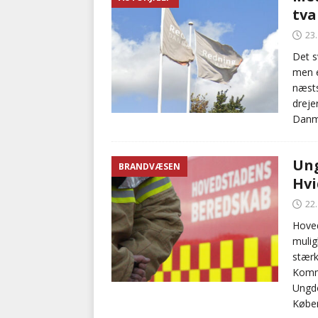
tva
23
Det s
men e
næsts
dreje
Danma
Ung
BRANDVÆSEN
Hvi
22
Hove
mulig
stærk
Kommu
Ungdo
Køben