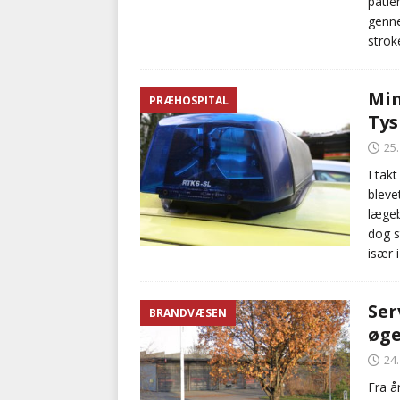
pati
genne
strok
Min
PRÆHOSPITAL
Tys
25
I tak
bleve
lægeb
dog s
især 
Ser
BRANDVÆSEN
øge
24
Fra å