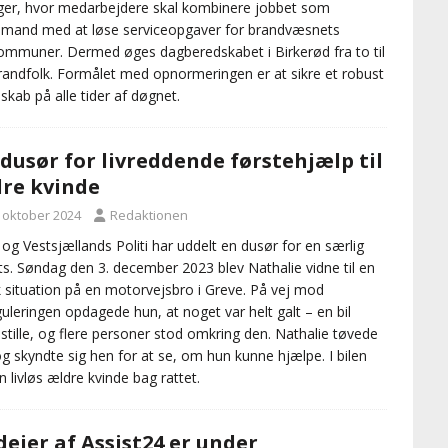
inger, hvor medarbejdere skal kombinere jobbet som
mand med at løse serviceopgaver for brandvæsnets
ommuner. Dermed øges dagberedskabet i Birkerød fra to til
brandfolk. Formålet med opnormeringen er at sikre et robust
skab på alle tider af døgnet.
 dusør for livreddende førstehjælp til
re kvinde
. oktober 2024
Redaktionen
 og Vestsjællands Politi har uddelt en dusør for en særlig
ts. Søndag den 3. december 2023 blev Nathalie vidne til en
sk situation på en motorvejsbro i Greve. På vej mod
guleringen opdagede hun, at noget var helt galt – en bil
 stille, og flere personer stod omkring den. Nathalie tøvede
og skyndte sig hen for at se, om hun kunne hjælpe. I bilen
n livløs ældre kvinde bag rattet.
ejer af Assist24 er under