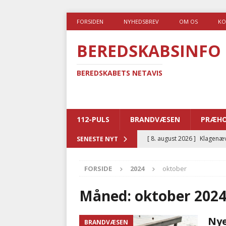
FORSIDEN
NYHEDSBREV
OM OS
KO
BEREDSKABSINFO
BEREDSKABETS NETAVIS
112-PULS
BRANDVÆSEN
PRÆHO
[ 8. august 2026 ]
Klagenæv
SENESTE NYT
tilbudsfristen
PRÆHOSPI
FORSIDE
2024
oktober
[ 7. august 2026 ]
Branche k
nødsporet
AUTOHJÆLP
Måned:
oktober 202
[ 6. august 2026 ]
Brandvæs
Nye
BRANDVÆSEN
BRANDVÆSEN