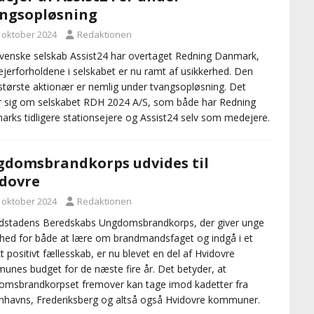
ngsopløsning
. oktober 2024
Redaktionen
venske selskab Assist24 har overtaget Redning Danmark,
jerforholdene i selskabet er nu ramt af usikkerhed. Den
tørste aktionær er nemlig under tvangsopløsning. Det
r sig om selskabet RDH 2024 A/S, som både har Redning
rks tidligere stationsejere og Assist24 selv som medejere.
domsbrandkorps udvides til
dovre
. oktober 2024
Redaktionen
dstadens Beredskabs Ungdomsbrandkorps, der giver unge
hed for både at lære om brandmandsfaget og indgå i et
t positivt fællesskab, er nu blevet en del af Hvidovre
nes budget for de næste fire år. Det betyder, at
msbrandkorpset fremover kan tage imod kadetter fra
havns, Frederiksberg og altså også Hvidovre kommuner.