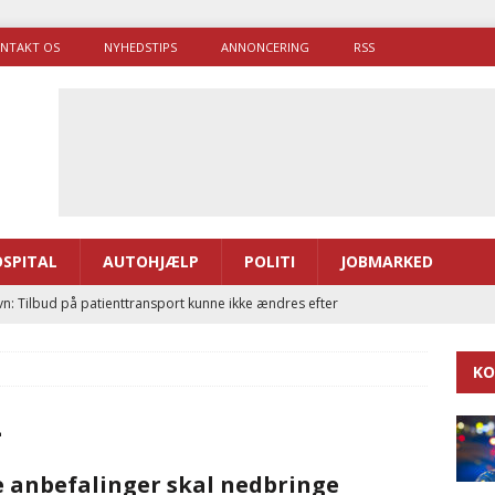
NTAKT OS
NYHEDSTIPS
ANNONCERING
RSS
SPITAL
AUTOHJÆLP
POLITI
JOBMARKED
n: Tilbud på patienttransport kunne ikke ændres efter
TAL
KO
ræver at beskyttelseskøretøjer bliver lovpligtige ved arbejde i
4
enernes gennemsnitlige responstid steg med 9 sekunder i 2025
 anbefalinger skal nedbringe