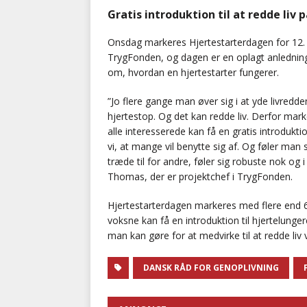
Gratis introduktion til at redde liv
Onsdag markeres Hjertestarterdagen for 12.
TrygFonden, og dagen er en oplagt anledning t
om, hvordan en hjertestarter fungerer.
”Jo flere gange man øver sig i at yde livredde
hjertestop. Og det kan redde liv. Derfor marke
alle interesserede kan få en gratis introdukti
vi, at mange vil benytte sig af. Og føler man sig
træde til for andre, føler sig robuste nok og i 
Thomas, der er projektchef i TrygFonden.
Hjertestarterdagen markeres med flere end 6
voksne kan få en introduktion til hjertelung
man kan gøre for at medvirke til at redde liv
DANSK RÅD FOR GENOPLIVNING