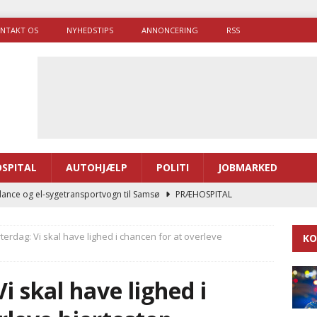
NTAKT OS
NYHEDSTIPS
ANNONCERING
RSS
SPITAL
AUTOHJÆLP
POLITI
JOBMARKED
ance og el-sygetransportvogn til Samsø
PRÆHOSPITAL
enerne brugte lidt længere tid på at komme af sted i 2025
terdag: Vi skal have lighed i chancen for at overleve
KO
g politiuddannelse skal ruste betjentene til mere kompleks
i skal have lighed i
ne driver flere brandstationer, mens Falcks andel fortsætter