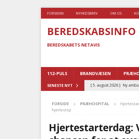
FORSIDEN
NYHEDSBREV
OM OS
KO
BEREDSKABSINFO
BEREDSKABETS NETAVIS
112-PULS
BRANDVÆSEN
PRÆHO
[ 5. august 2026 ]
Ny ambul
SENESTE NYT
[ 4. august 2026 ]
Brandvæs
FORSIDE
PRÆHOSPITAL
Hjertestar
BRANDVÆSEN
hjertestop
[ 4. august 2026 ]
Ny treåri
Hjertestarterdag: V
kriminalitet
POLITI
[ 3. august 2026 ]
Kommuner