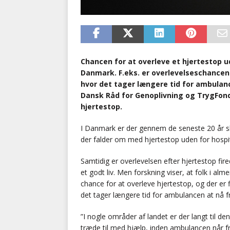
Chancen for at overleve et hjertestop ude
Danmark. F.eks. er overlevelseschancen
hvor det tager længere tid for ambulanc
Dansk Råd for Genoplivning og TrygFond
hjertestop.
I Danmark er der gennem de seneste 20 år ska
der falder om med hjertestop uden for hospi
Samtidig er overlevelsen efter hjertestop fire
et godt liv. Men forskning viser, at folk i a
chance for at overleve hjertestop, og der er f
det tager længere tid for ambulancen at nå f
”I nogle områder af landet er der langt til 
træde til med hjælp, inden ambulancen når f