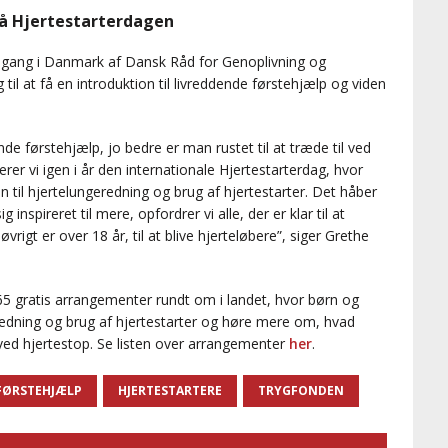
 på Hjertestarterdagen
 gang i Danmark af Dansk Råd for Genoplivning og
il at få en introduktion til livreddende førstehjælp og viden
nde førstehjælp, jo bedre er man rustet til at træde til ved
rer vi igen i år den internationale Hjertestarterdag, hvor
on til hjertelungeredning og brug af hjertestarter. Det håber
 inspireret til mere, opfordrer vi alle, der er klar til at
øvrigt er over 18 år, til at blive hjerteløbere”, siger Grethe
5 gratis arrangementer rundt om i landet, hvor børn og
eredning og brug af hjertestarter og høre mere om, hvad
 ved hjertestop. Se listen over arrangementer
her
.
FØRSTEHJÆLP
HJERTESTARTERE
TRYGFONDEN