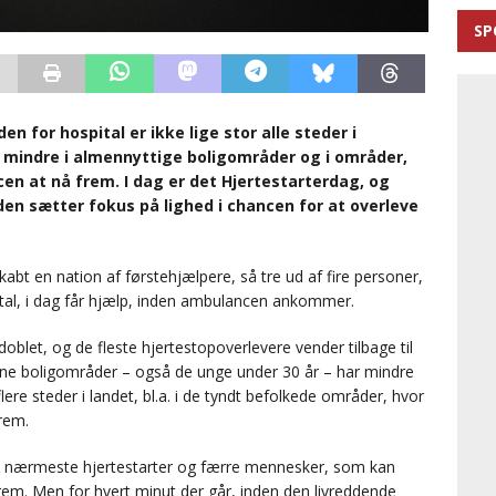
SP
n for hospital er ikke lige stor alle steder i
 mindre i almennyttige boligområder og i områder,
en at nå frem. I dag er det Hjertestarterdag, og
en sætter fokus på lighed i chancen for at overleve
bt en nation af førstehjælpere, så tre ud af fire personer,
tal, i dag får hjælp, inden ambulancen ankommer.
doblet, og de fleste hjertestopoverlevere vender tilbage til
lmene boligområder – også de unge under 30 år – har mindre
lere steder i landet, bl.a. i de tyndt befolkede områder, hvor
rem.
den nærmeste hjertestarter og færre mennesker, som kan
rem. Men for hvert minut der går, inden den livreddende