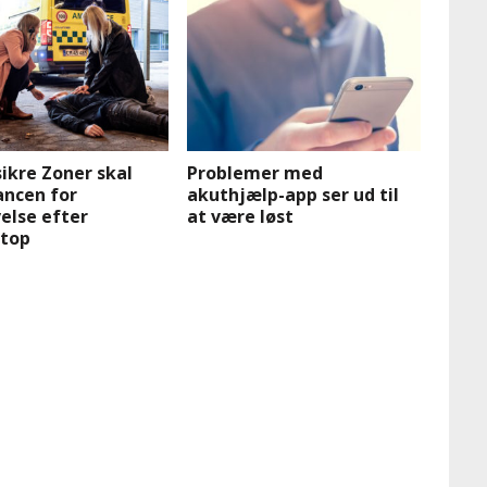
ikre Zoner skal
Problemer med
ancen for
akuthjælp-app ser ud til
else efter
at være løst
stop