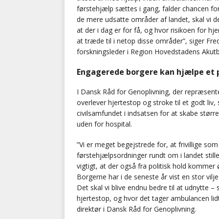
førstehjælp sættes i gang, falder chancen for
de mere udsatte områder af landet, skal vi de
at der i dag er for få, og hvor risikoen for hje
at træde til i netop disse områder”, siger Fr
forskningsleder i Region Hovedstadens Akutb
Engagerede borgere kan hjælpe et
I Dansk Råd for Genoplivning, der repræsente
overlever hjertestop og stroke til et godt liv
civilsamfundet i indsatsen for at skabe størr
uden for hospital.
”Vi er meget begejstrede for, at frivillige s
førstehjælpsordninger rundt om i landet stille
vigtigt, at der også fra politisk hold kommer 
Borgerne har i de seneste år vist en stor vilje
Det skal vi blive endnu bedre til at udnytte – 
hjertestop, og hvor det tager ambulancen lidt
direktør i Dansk Råd for Genoplivning.