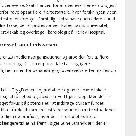
 overlevelse. Skal chancen for at overleve hjertestop øges i
rfor have opsat flere hjertestartere, hvor forskningen viser,
rtestop er forhøjet. Samtidig skal vi have endnu flere klar til
edrik Folke, der er professor ved Københavns Universitet,
eredskab og overlæge i kardiologi på Herlev Hospital.
 presset sundhedsvæsen
rer 23 medlemsorganisationer og arbejder for, at flere
, ser man også et stort potentiale i at engagere
e lighed inden for behandling og overlevelse efter hjertestop
om f.eks. TrygFondens hjerteløbere og andre mere lokale
r sig til rådighed og træder til ved hjertestop. Men det er
øget fokus på potentialet i at inddrage civilsamfundet.
 til at træde til som en ekstra ressource i akutte situationer.
særligt i de områder, hvor der er forhøjet risiko for
 længere tid at nå frem”, siger Stine Strandkjær, der er