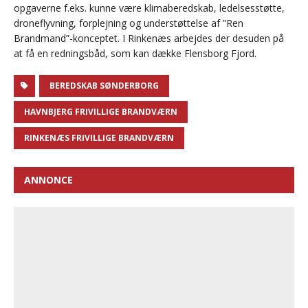
opgaverne f.eks. kunne være klimaberedskab, ledelsesstøtte,
droneflyvning, forplejning og understøttelse af ”Ren
Brandmand”-konceptet. I Rinkenæs arbejdes der desuden på
at få en redningsbåd, som kan dække Flensborg Fjord.
BEREDSKAB SØNDERBORG
HAVNBJERG FRIVILLIGE BRANDVÆRN
RINKENÆS FRIVILLIGE BRANDVÆRN
ANNONCE