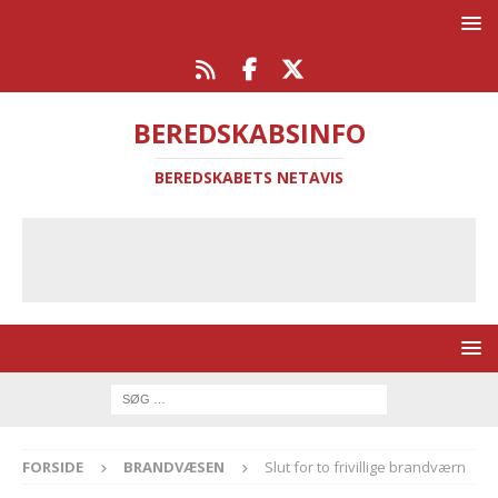
BEREDSKABSINFO
BEREDSKABETS NETAVIS
FORSIDE
BRANDVÆSEN
Slut for to frivillige brandværn