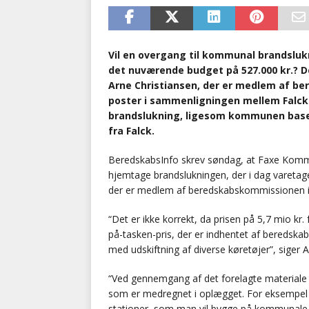
Vil en overgang til kommunal brandslukn
det nuværende budget på 527.000 kr.?
Arne Christiansen, der er medlem af be
poster i sammenligningen mellem Falc
brandslukning, ligesom kommunen baser
fra Falck.
BeredskabsInfo skrev søndag, at Faxe Kommu
hjemtage brandslukningen, der i dag varetage
der er medlem af beredskabskommissionen i
“Det er ikke korrekt, da prisen på 5,7 mio kr.
på-tasken-pris, der er indhentet af beredska
med udskiftning af diverse køretøjer”, siger A
“Ved gennemgang af det forelagte materiale f
som er medregnet i oplægget. For eksempel s
stationer, som man vil bygge på kommunale