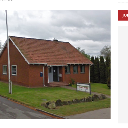
SEN
JO
 Udløb af sygetransporttilladelser kan sende 400.000 kørsler over
ITAL