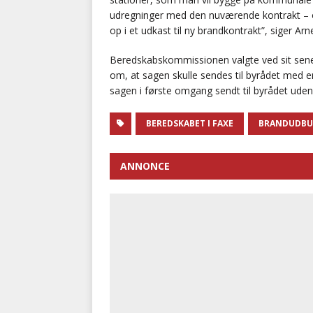
udregninger med den nuværende kontrakt – og
op i et udkast til ny brandkontrakt”, siger Arn
Beredskabskommissionen valgte ved sit senes
om, at sagen skulle sendes til byrådet med en
sagen i første omgang sendt til byrådet uden
BEREDSKABET I FAXE
BRANDUDB
ANNONCE