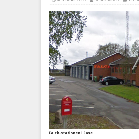
med at falde
BRANDVÆ
[ 5. august 2026 ]
Advarer:
i det offentlige
PRÆHOSP
Falck-stationen i Faxe