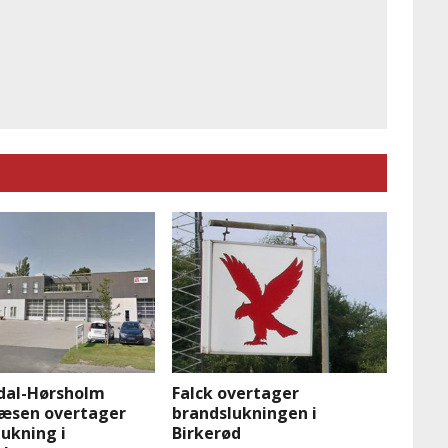
dal-Hørsholm
Falck overtager
æsen overtager
brandslukningen i
ukning i
Birkerød