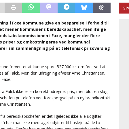
SP
ing i Faxe Kommune give en besparelse i forhold til
 Det mener kommunens beredskabschef, men ifølge
redskabskommissionen i Faxe, mangler der flere
ks priser og omkostningerne ved kommunal
er sin sammenligning på et telefonisk prisoverslag
ne forventer at kunne spare 527.000 kr. om året ved at
s af Falck. Men den udregning afviser Arne Christiansen,
 Faxe.
 fra Falck ikke er en korrekt udregnet pris, men blot en slag-
bschefen pr. telefon ved forespørgsel på en ny brandkontakt
rne Christiansen.
ra beredskabschefen er det ligeledes ikke alle udgifter,
å har man ikke medtaget udgifter til husleje på de to
 grunde. Derfor kan man ikke samligne beredskabschefens