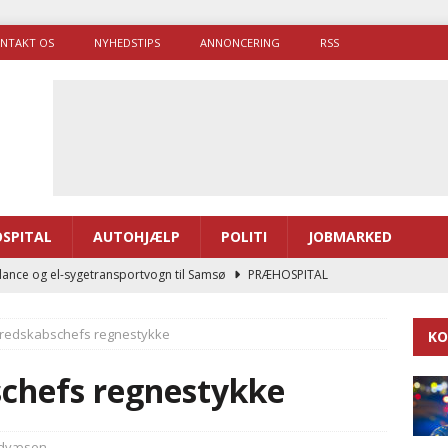
NTAKT OS
NYHEDSTIPS
ANNONCERING
RSS
SPITAL
AUTOHJÆLP
POLITI
JOBMARKED
ance og el-sygetransportvogn til Samsø
PRÆHOSPITAL
enerne brugte lidt længere tid på at komme af sted i 2025
eredskabschefs regnestykke
KO
g politiuddannelse skal ruste betjentene til mere kompleks
schefs regnestykke
ne driver flere brandstationer, mens Falcks andel fortsætter
dvæsen