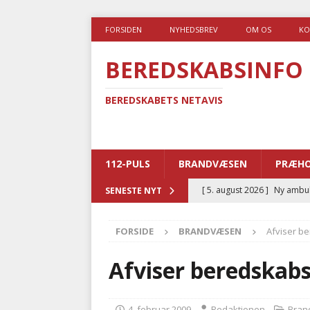
FORSIDEN
NYHEDSBREV
OM OS
KO
BEREDSKABSINFO
BEREDSKABETS NETAVIS
112-PULS
BRANDVÆSEN
PRÆHO
[ 5. august 2026 ]
Ny ambul
SENESTE NYT
[ 4. august 2026 ]
Brandvæs
FORSIDE
BRANDVÆSEN
Afviser b
BRANDVÆSEN
[ 4. august 2026 ]
Ny treåri
Afviser beredskab
kriminalitet
POLITI
[ 3. august 2026 ]
Kommuner
4. februar 2009
Redaktionen
Bran