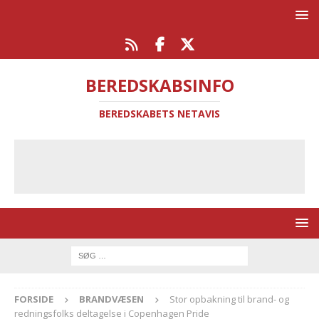
BEREDSKABSINFO
BEREDSKABETS NETAVIS
FORSIDE
BRANDVÆSEN
Stor opbakning til brand- og
redningsfolks deltagelse i Copenhagen Pride