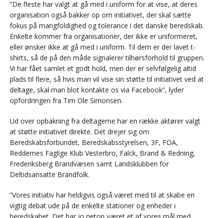
”De fleste har valgt at gå med i uniform for at vise, at deres
organisation også bakker op om initiativet, der skal sætte
fokus på mangfoldighed og tolerance i det danske beredskab.
Enkelte kommer fra organisationer, der ikke er uniformeret,
eller ønsker ikke at gå med i uniform. Til dem er der lavet t-
shirts, så de på den måde signalerer tilhørsforhold til gruppen.
Vi har fået samlet et godt hold, men der er selvfølgelig altid
plads til flere, så hvis man vil vise sin støtte til initiativet ved at
deltage, skal man blot kontakte os via Facebook”, lyder
opfordringen fra Tim Ole Simonsen.
Ud over opbakning fra deltagerne har en række aktører valgt
at støtte initiativet direkte. Det drejer sig om
Beredskabsforbundet, Beredskabsstyrelsen, 3F, FOA,
Reddernes Faglige Klub Vesterbro, Falck, Brand & Redning,
Frederiksberg Brandvæsen samt Landsklubben for
Deltidsansatte Brandfolk.
”Vores initiativ har heldigvis også været med til at skabe en
vigtig debat ude på de enkelte stationer og enheder i
beredskabet. Det har jo netop været et af vores mål med