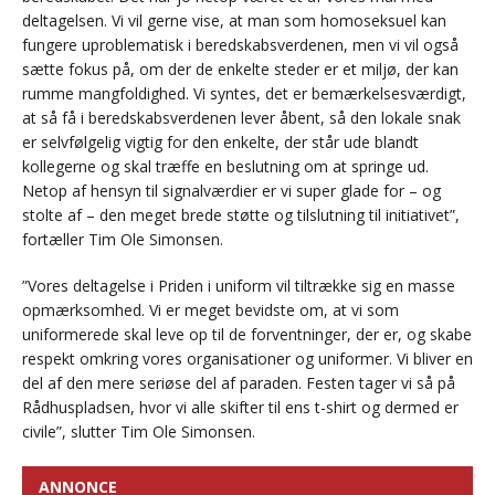
deltagelsen. Vi vil gerne vise, at man som homoseksuel kan
fungere uproblematisk i beredskabsverdenen, men vi vil også
sætte fokus på, om der de enkelte steder er et miljø, der kan
rumme mangfoldighed. Vi syntes, det er bemærkelsesværdigt,
at så få i beredskabsverdenen lever åbent, så den lokale snak
er selvfølgelig vigtig for den enkelte, der står ude blandt
kollegerne og skal træffe en beslutning om at springe ud.
Netop af hensyn til signalværdier er vi super glade for – og
stolte af – den meget brede støtte og tilslutning til initiativet”,
fortæller Tim Ole Simonsen.
”Vores deltagelse i Priden i uniform vil tiltrække sig en masse
opmærksomhed. Vi er meget bevidste om, at vi som
uniformerede skal leve op til de forventninger, der er, og skabe
respekt omkring vores organisationer og uniformer. Vi bliver en
del af den mere seriøse del af paraden. Festen tager vi så på
Rådhuspladsen, hvor vi alle skifter til ens t-shirt og dermed er
civile”, slutter Tim Ole Simonsen.
ANNONCE