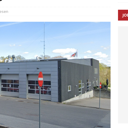
æsen
JO
enernes gennemsnitlige responstid steg med 9 sekunder i 2025