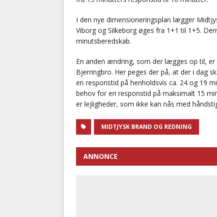
I den nye dimensioneringsplan lægger Midtjy
Viborg og Silkeborg øges fra 1+1 til 1+5. Der
minutsberedskab.
En anden ændring, som der lægges op til, er 
Bjerringbro. Her peges der på, at der i dag s
en responstid på henholdsvis ca. 24 og 19 min
behov for en responstid på maksimalt 15 minut
er lejligheder, som ikke kan nås med håndsti
MIDTJYSK BRAND OG REDNING
ANNONCE