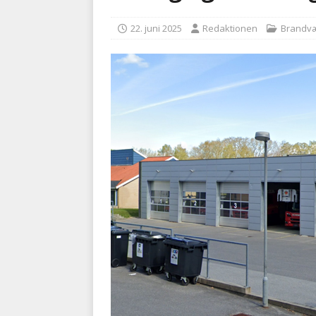
kriminalitet
POLITI
22. juni 2025
Redaktionen
Brandv
[ 6. august 2026 ]
Brandvæs
BRANDVÆSEN