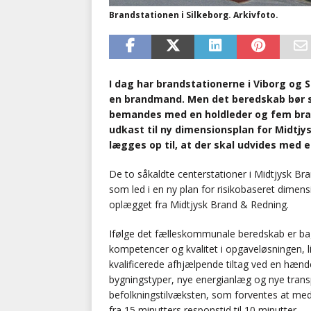
Brandstationen i Silkeborg. Arkivfoto.
I dag har brandstationerne i Viborg og 
en brandmand. Men det beredskab bør st
bemandes med en holdleder og fem bran
udkast til ny dimensionsplan for Midtjy
lægges op til, at der skal udvides med en
De to såkaldte centerstationer i Midtjysk Bra
som led i en ny plan for risikobaseret dimens
oplægget fra Midtjysk Brand & Redning.
Ifølge det fælleskommunale beredskab er bagg
kompetencer og kvalitet i opgaveløsningen, 
kvalificerede afhjælpende tiltag ved en hæ
bygningstyper, nye energianlæg og nye transp
befolkningstilvæksten, som forventes at med
fra 15 minutters responstid til 10 minutter.