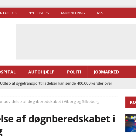
NTAKT OS
NYHEDSTIPS
ANNONCERING
RSS
SPITAL
AUTOHJÆLP
POLITI
JOBMARKED
 Udløb af sygetransporttilladelser kan sende 400.000 kørsler over
ITAL
r udvidelse af døgnberedskabet i Viborg og Silkeborg
KO
ance og el-sygetransportvogn til Samsø
PRÆHOSPITAL
enerne brugte lidt længere tid på at komme af sted i 2025
lse af døgnberedskabet i
g
g politiuddannelse skal ruste betjentene til mere kompleks