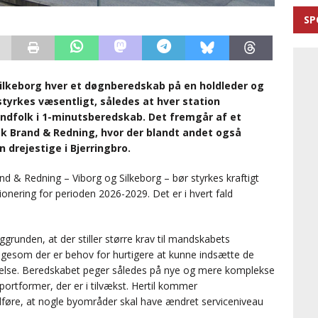
SP
Silkeborg hver et døgnberedskab på en holdleder og
yrkes væsentligt, således at hver station
dfolk i 1-minutsberedskab. Det fremgår af et
sk Brand & Redning, hvor der blandt andet også
 drejestige i Bjerringbro.
nd & Redning – Viborg og Silkeborg – bør styrkes kraftigt
ionering for perioden 2026-2029. Det er i hvert fald
runden, at der stiller større krav til mandskabets
ligesom der er behov for hurtigere at kunne indsætte de
ndelse. Beredskabet peger således på nye og mere komplekse
ortformer, der er i tilvækst. Hertil kommer
føre, at nogle byområder skal have ændret serviceniveau