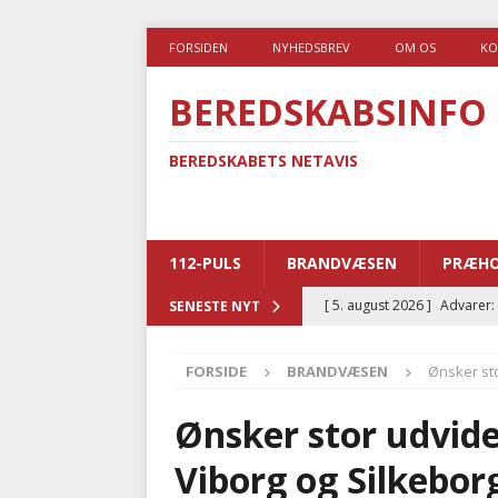
FORSIDEN
NYHEDSBREV
OM OS
KO
BEREDSKABSINFO
BEREDSKABETS NETAVIS
112-PULS
BRANDVÆSEN
PRÆHO
[ 5. august 2026 ]
Advarer:
SENESTE NYT
i det offentlige
PRÆHOSP
FORSIDE
BRANDVÆSEN
Ønsker sto
[ 5. august 2026 ]
Ny ambul
[ 4. august 2026 ]
Brandvæs
Ønsker stor udvide
BRANDVÆSEN
Viborg og Silkebor
[ 4. august 2026 ]
Ny treåri