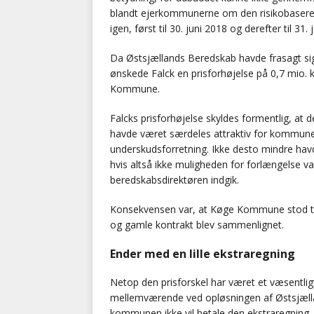
blandt ejerkommunerne om den risikobasered
igen, først til 30. juni 2018 og derefter til 31.
Da Østsjællands Beredskab havde frasagt sig
ønskede Falck en prisforhøjelse på 0,7 mio. 
Kommune.
Falcks prisforhøjelse skyldes formentlig, a
havde været særdeles attraktiv for kommunen
underskudsforretning. Ikke desto mindre havde 
hvis altså ikke muligheden for forlængelse var
beredskabsdirektøren indgik.
Konsekvensen var, at Køge Kommune stod til a
og gamle kontrakt blev sammenlignet.
Ender med en lille ekstraregning
Netop den prisforskel har været et væsentl
mellemværende ved opløsningen af Østsjæll
kommunen ikke vil betale den ekstraregning, s