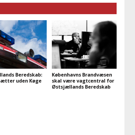
llands Beredskab:
Københavns Brandvæsen
tsætter uden Køge
skal være vagtcentral for
Østsjællands Beredskab