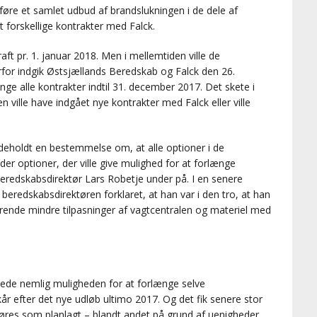
re et samlet udbud af brandslukningen i de dele af
 forskellige kontrakter med Falck.
raft pr. 1. januar 2018. Men i mellemtiden ville de
rfor indgik Østsjællands Beredskab og Falck den 26.
ge alle kontrakter indtil 31. december 2017. Det skete i
 ville have indgået nye kontrakter med Falck eller ville
ndeholdt en bestemmelse om, at alle optioner i de
er optioner, der ville give mulighed for at forlænge
eredskabsdirektør Lars Robetje under på. I en senere
eredskabsdirektøren forklaret, at han var i den tro, at han
nde mindre tilpasninger af vagtcentralen og materiel med
nede nemlig muligheden for at forlænge selve
r efter det nye udløb ultimo 2017. Og det fik senere stor
øres som planlagt – blandt andet på grund af uenigheder