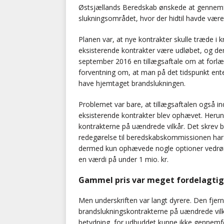
Østsjællands Beredskab ønskede at gennemfø
slukningsområdet, hvor der hidtil havde været
Planen var, at nye kontrakter skulle træde i k
eksisterende kontrakter være udløbet, og de
september 2016 en tillægsaftale om at forlæn
forventning om, at man på det tidspunkt enten
have hjemtaget brandslukningen.
Problemet var bare, at tillægsaftalen også i
eksisterende kontrakter blev ophævet. Herund
kontrakterne på uændrede vilkår. Det skrev b
redegørelse til beredskabskommissionen har b
dermed kun ophævede nogle optioner vedrøre
en værdi på under 1 mio. kr.
Gammel pris var meget fordelagtig
Men underskriften var langt dyrere. Den fjer
brandslukningskontrakterne på uændrede vilkå
betydning, for udbuddet kunne ikke gennemf