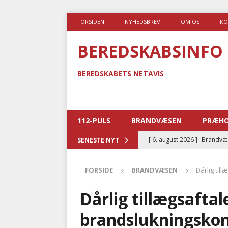
FORSIDEN
NYHEDSBREV
OM OS
KO
BEREDSKABSINFO
BEREDSKABETS NETAVIS
112-PULS
BRANDVÆSEN
PRÆHO
[ 6. august 2026 ]
Brandvæs
SENESTE NYT
BRANDVÆSEN
FORSIDE
BRANDVÆSEN
Dårlig til
[ 5. august 2026 ]
Advarer:
i det offentlige
PRÆHOSP
Dårlig tillægsaftal
[ 5. august 2026 ]
Ny ambul
brandslukningskon
[ 4. august 2026 ]
Brandvæs