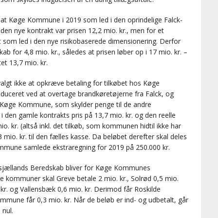
, at Køge Kommune i 2019 som led i den oprindelige Falck-
r den nye kontrakt var prisen 12,2 mio. kr., men for et
at som led i den nye risikobaserede dimensionering. Derfor
 for 4,8 mio. kr., således at prisen løber op i 17 mio. kr. –
tet 13,7 mio. kr.
valgt ikke at opkræve betaling for tilkøbet hos Køge
uceret ved at overtage brandkøretøjerne fra Falck, og
 er Køge Kommune, som skylder penge til de andre
den gamle kontrakts pris på 13,7 mio. kr. og den reelle
 kr. (altså inkl. det tilkøb, som kommunen hidtil ikke har
mio. kr. til den fælles kasse. Da beløbet derefter skal deles
mmune samlede ekstraregning for 2019 på 250.000 kr.
tsjællands Beredskab bliver for Køge Kommunes
 kommuner skal Greve betale 2 mio. kr., Solrød 0,5 mio.
. kr. og Vallensbæk 0,6 mio. kr. Derimod får Roskilde
mune får 0,3 mio. kr. Når de beløb er ind- og udbetalt, går
nul.