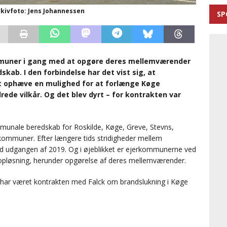
rkivfoto: Jens Johannessen
SP
ommuner i gang med at opgøre deres mellemværender
kab. I den forbindelse har det vist sig, at
at ophæve en mulighed for at forlænge Køge
e vilkår. Og det blev dyrt – for kontrakten var
unale beredskab for Roskilde, Køge, Greve, Stevns,
kommuner. Efter længere tids stridigheder mellem
 udgangen af 2019. Og i øjeblikket er ejerkommunerne ved
 opløsning, herunder opgørelse af deres mellemværender.
se har været kontrakten med Falck om brandslukning i Køge