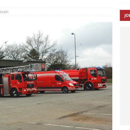
æsen
JO
ræver at beskyttelseskøretøjer bliver lovpligtige ved arbejde i