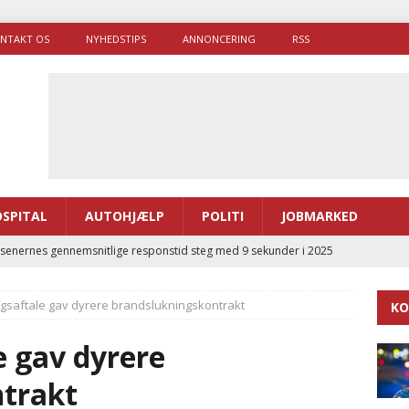
NTAKT OS
NYHEDSTIPS
ANNONCERING
RSS
SPITAL
AUTOHJÆLP
POLITI
JOBMARKED
enernes gennemsnitlige responstid steg med 9 sekunder i 2025
lægsaftale gav dyrere brandslukningskontrakt
KO
 Udløb af sygetransporttilladelser kan sende 400.000 kørsler over
ITAL
e gav dyrere
ance og el-sygetransportvogn til Samsø
PRÆHOSPITAL
trakt
enerne brugte lidt længere tid på at komme af sted i 2025