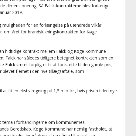
e dimensionering. Så Falck-kontrakterne blev forlænget
 januar 2019.
 muligheden for en forlængelse på uændrede vilkår,
kr. om året for brandslukningskontrakten for Køge
t den hidtidige kontrakt mellem Falck og Køge Kommune
. Falck har således tidligere betegnet kontrakten som en
Falck været forpligtet til at fortsætte til den gamle pris,
 blevet fjernet i den nye tillægsaftale, som
t få en ekstraregning på 1,5 mio. kr., hvis prisen i den nye
igt tema i forhandlingerne om kommunernes
ands Beredskab. Køge Kommune har nemlig fastholdt, at
om skyldes indgåelsen af en dårlig tillægsaftale.