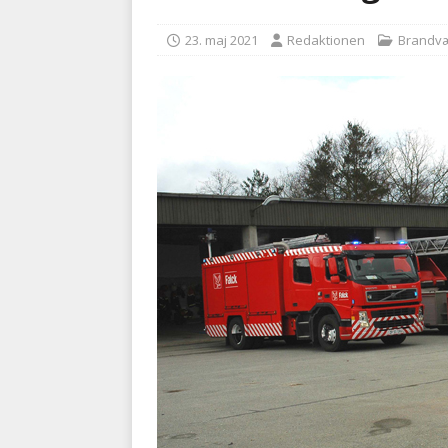
BRANDVÆSEN
23. maj 2021
Redaktionen
Brandv
[ 7. august 2026 ]
Branche k
nødsporet
AUTOHJÆLP