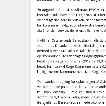
En opgørelse fra revisionsfirmaet PWC viser
kontrakt skulle have betalt 13,7 mio. kr. Efte
væsentligt dårligere beredskab, der er fasts
har kommunen valgt at tilkøbe ekstra beredskab
altså for den service, der ellers ville have kos
Hidtil har Østsjællands Beredskab imidlertid 
Kommune. Desuden er kontraktbetalingen red
dermed bliver slutresultatet faktisk, at det
ejerkommuner. Hvis der tages udgangspunkt i 
betaling fra Køge Kommune i 2019 på 13,3 mio.
betalt for), så skal Køge Kommune betale 0,3 
ligeligt mellem kommunerne, bliver Køge Ko
Den samlede regning for opløsningen af Øs
vedkommende på 0,8 mio. kr. Blandt de andre
kr., Høje-Taastrup 1,8 mio. kr., Ishøj 0,9 mio
Kommune 3,3 mio. kr. retur, mens Stevns Kom
Østsjællands Beredskabs samlede økonomi i 