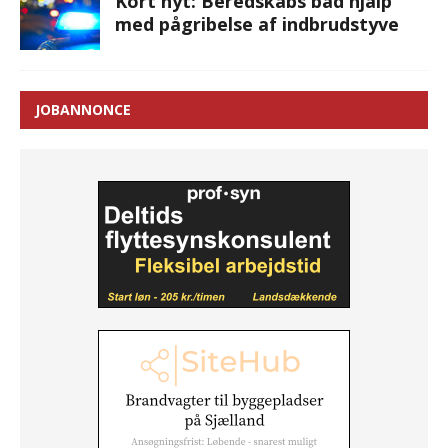
Kort nyt: Beredskabs båd hjalp
med pågribelse af indbrudstyve
JOBANNONCE