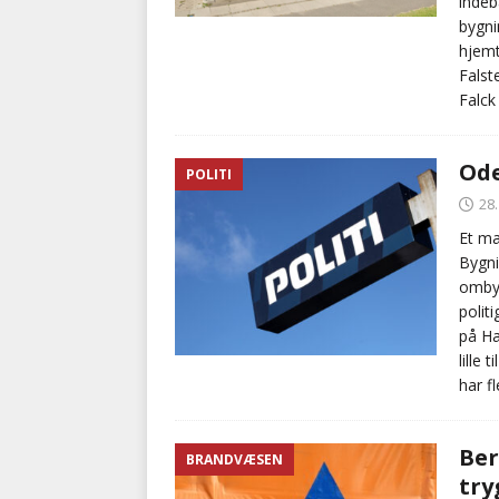
indeb
bygni
hjemt
Falst
Falck
Ode
POLITI
28.
Et ma
Bygni
ombyg
polit
på Ha
lille 
har f
Ber
BRANDVÆSEN
try