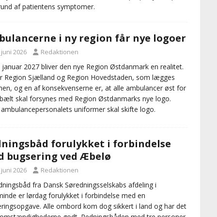
und af patientens symptomer.
ulancerne i ny region får nye logoer
 juni 2026
Redaktionen
. januar 2027 bliver den nye Region Østdanmark en realitet.
r Region Sjælland og Region Hovedstaden, som lægges
n, og en af konsekvenserne er, at alle ambulancer øst for
bælt skal forsynes med Region Østdanmarks nye logo.
ambulancepersonalets uniformer skal skifte logo.
ningsbåd forulykket i forbindelse
 bugsering ved Æbelø
 juni 2026
Redaktionen
dningsbåd fra Dansk Søredningsselskabs afdeling i
minde er lørdag forulykket i forbindelse med en
ringsopgave. Alle ombord kom dog sikkert i land og har det
 omstændighederne godt. Redningsbåden med tre personer