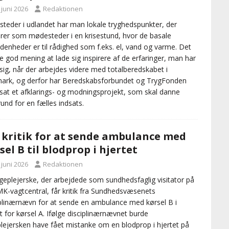
 juni 2026
Redaktionen
 steder i udlandet har man lokale tryghedspunkter, der
rer som mødesteder i en krisestund, hvor de basale
denheder er til rådighed som f.eks. el, vand og varme. Det
ive god mening at lade sig inspirere af de erfaringer, man har
 sig, når der arbejdes videre med totalberedskabet i
rk, og derfor har Beredskabsforbundet og TrygFonden
sat et afklarings- og modningsprojekt, som skal danne
und for en fælles indsats.
 kritik for at sende ambulance med
sel B til blodprop i hjertet
 juni 2026
Redaktionen
geplejerske, der arbejdede som sundhedsfaglig visitator på
K-vagtcentral, får kritik fra Sundhedsvæsenets
plinærnævn for at sende en ambulance med kørsel B i
t for kørsel A. Ifølge disciplinærnævnet burde
lejersken have fået mistanke om en blodprop i hjertet på