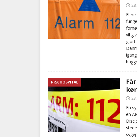
28.
Flere
funge
fornø
vil g
gjort
Danma
igang
baggr
Får
PRÆHOSPITAL
kør
23.
En sy
en AM
Disci
stede
sygep