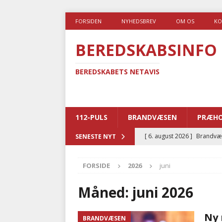
FORSIDEN
NYHEDSBREV
OM OS
KO
BEREDSKABSINFO
BEREDSKABETS NETAVIS
112-PULS
BRANDVÆSEN
PRÆHO
[ 6. august 2026 ]
Brandvæs
SENESTE NYT
BRANDVÆSEN
FORSIDE
2026
juni
[ 5. august 2026 ]
Advarer:
i det offentlige
PRÆHOSP
Måned:
juni 2026
[ 5. august 2026 ]
Ny ambul
Ny 
BRANDVÆSEN
[ 4. august 2026 ]
Brandvæs