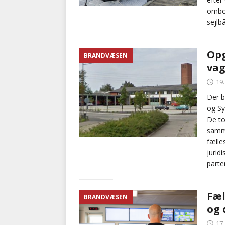
ombor
sejlbå
Opg
BRANDVÆSEN
vag
19.
Der b
og Sy
De to
samme
fælle
jurid
parter
Fæl
BRANDVÆSEN
og 
17.