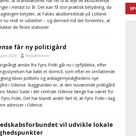
ærer, at brandvæsenet har ret til at leje de eksisterende
nger i mindst to år. Det kan få stor praktisk betydning, da
SP
agningen betyder, at Falcks akutberedskab på Lolland-
er nu reelt er udslettet – og dermed må det forventes, at
 lukker de fleste stationer.
nse får ny politigård
 juni 2026
Redaktionen
ngeårigt ønske fra Fyns Politi går nu i opfyldelse, efter
ngsstyrelsen har købt et domicil, som efter en omfattende
ning bliver politiets og anklagemyndighedens nye
igård i Odense. Baggrunden er, at den nuværende politigård
ns Mules Gade i det centrale Odense længe har været for
til Fyns Politi. Det har blandt andet ført til, at Fyns Politi i dag
lere adresser i Odense.
edskabsforbundet vil udvikle lokale
ghedspunkter