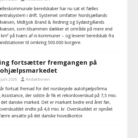
ælleskommunale beredskaber har nu sat et fælles
entralsystem i drift. Systemet omfatter Nordsjællands
væsen, Midtjysk Brand & Redning og Sydøstjyllands
dvæsen, som tilsammen dækker et område på mere end
 km² på tværs af ni kommuner – og leverer beredskab fra
andstationer til omkring 500.000 borgere.
ing fortsætter fremgangen på
tohjælpsmarkedet
 juni 2026
Redaktionen
år fortsat fremad for det norskejede autohjælpsfirma
g Assistance, der sidste år fik et rekordoverskud på 7,5 mio.
å det danske marked. Det er markant bedre end året før,
overskuddet endte på 4,6 mio. kr. Overskuddet er opnået
ærre ansatte på det danske hovedkontor.