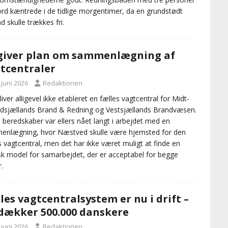
d kæntrede i de tidlige morgentimer, da en grundstødt
d skulle trækkes fri.
iver plan om sammenlægning af
tcentraler
 juni 2026
Redaktionen
liver alligevel ikke etableret en fælles vagtcentral for Midt-
dsjællands Brand & Redning og Vestsjællands Brandvæsen.
 beredskaber var ellers nået langt i arbejdet med en
nlægning, hvor Næstved skulle være hjemsted for den
s vagtcentral, men det har ikke været muligt at finde en
isk model for samarbejdet, der er acceptabel for begge
.
les vagtcentralsystem er nu i drift –
dækker 500.000 danskere
 juni 2026
Redaktionen