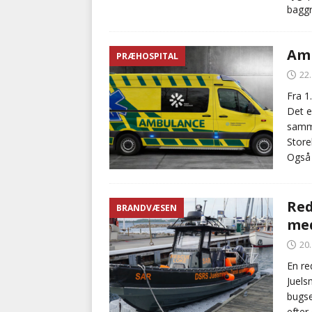
baggr
Amb
PRÆHOSPITAL
22.
Fra 1
Det e
samme
Store
Også 
Red
BRANDVÆSEN
med
20.
En re
Juels
bugse
efter