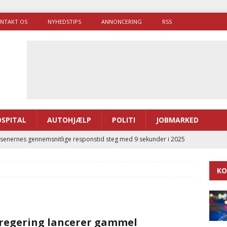
NTAKT OS
NYHEDSTIPS
ANNONCERING
RSS
SPITAL
AUTOHJÆLP
POLITI
JOBMARKED
enernes gennemsnitlige responstid steg med 9 sekunder i 2025
KO
 Udløb af sygetransporttilladelser kan sende 400.000 kørsler over
ITAL
ance og el-sygetransportvogn til Samsø
PRÆHOSPITAL
regering lancerer gammel
enerne brugte lidt længere tid på at komme af sted i 2025