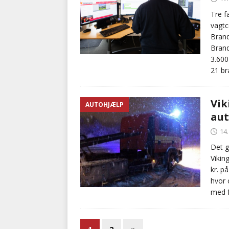
Tre f
vagtc
Brand
Bran
3.600
21 br
Vik
AUTOHJÆLP
au
14.
Det g
Vikin
kr. p
hvor 
med f