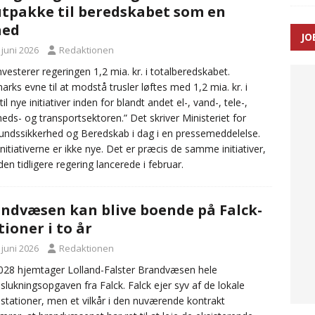
tpakke til beredskabet som en
hed
JO
ræver at beskyttelseskøretøjer bliver lovpligtige ved arbejde i
 juni 2026
Redaktionen
nvesterer regeringen 1,2 mia. kr. i totalberedskabet.
rks evne til at modstå trusler løftes med 1,2 mia. kr. i
il nye initiativer inden for blandt andet el-, vand-, tele-,
eds- og transportsektoren.” Det skriver Ministeriet for
ndssikkerhed og Beredskab i dag i en pressemeddelelse.
nitiativerne er ikke nye. Det er præcis de samme initiativer,
en tidligere regering lancerede i februar.
ndvæsen kan blive boende på Falck-
tioner i to år
 juni 2026
Redaktionen
028 hjemtager Lolland-Falster Brandvæsen hele
slukningsopgaven fra Falck. Falck ejer syv af de lokale
stationer, men et vilkår i den nuværende kontrakt