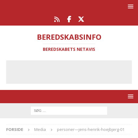
BEREDSKABSINFO
BEREDSKABETS NETAVIS
FORSIDE
Media
personer—jens-henrik-hoejbjerg-01