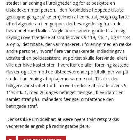
stedet i anledning af uroligheder og for at beskytte en
tilskadekommen person. I den forbindelse hoppede tiltalte
gentagne gange på kølerhjelmen af en patruljevogn og førte
efterfølgende an i en gruppe, der bevægede sig fra stedet
bevæbnet med køller. Nogle timer senere gjorde tiltalte sig
skyldig i overtrædelse af straffelovens § 119, stk. 1, og §§ 134
a og b, idet tiltalte, der var maskeret, i forening med en række
andre personer, hvoraf flere var maskerede, indledningsvis
udtalte til en politiassistent, at politiet skulle forsvinde, ellers
ville der blive kastet sten, hvorefter de alle i forening kastede
flasker og sten mod de tilstedeværende politifolk, der var på
stedet i anledning af optøjerne samme nat. Tiltalte, der
tidligere var straffet for bl.a. overtrædelse af straffelovens §
119, stk. 1, med 20 dages betinget fængsel, blev idømt en
samlet straf på 6 måneders fængsel omfattende den
betingede straf.
Der ses ikke umiddelbart at være nyere trykt retspraksis
vedrørende angreb på redningsarbejdere.”