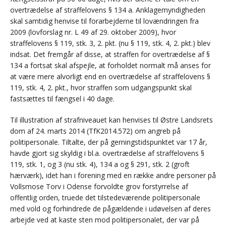
overtrædelse af straffelovens § 134 a. Anklagemyndigheden
skal samtidig henvise til forarbejderne til lovændringen fra
2009 (lovforslag nr. L 49 af 29. oktober 2009), hvor
straffelovens § 119, stk. 3, 2. pkt. (nu § 119, stk. 4, 2. pkt.) blev
indsat. Det fremgår af disse, at straffen for overtrædelse af §
134 a fortsat skal afspejle, at forholdet normalt må anses for
at være mere alvorligt end en overtrædelse af straffelovens §
119, stk. 4, 2. pkt., hvor straffen som udgangspunkt skal
fastsættes til fængsel i 40 dage.
Til illustration af strafniveauet kan henvises til Østre Landsrets
dom af 24. marts 2014 (TfK2014.572) om angreb på
politipersonale. Tiltalte, der på gerningstidspunktet var 17 år,
havde gjort sig skyldig i bl.a. overtrædelse af straffelovens §
119, stk. 1, og 3 (nu stk. 4), 134 a og § 291, stk. 2 (groft
hærværk), idet han i forening med en række andre personer på
Vollsmose Torv i Odense forvoldte grov forstyrrelse af
offentlig orden, truede det tilstedeværende politipersonale
med vold og forhindrede de pågældende i udøvelsen af deres
arbejde ved at kaste sten mod politipersonalet, der var på