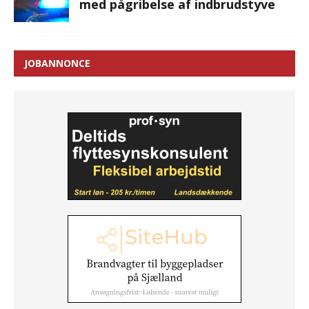
med pågribelse af indbrudstyve
JOBANNONCE