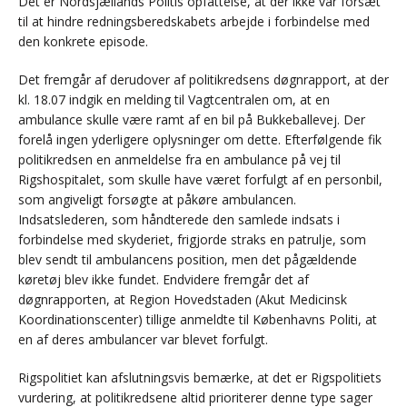
Det er Nordsjællands Politis opfattelse, at der ikke var forsæt
til at hindre redningsberedskabets arbejde i forbindelse med
den konkrete episode.
Det fremgår af derudover af politikredsens døgnrapport, at der
kl. 18.07 indgik en melding til Vagtcentralen om, at en
ambulance skulle være ramt af en bil på Bukkeballevej. Der
forelå ingen yderligere oplysninger om dette. Efterfølgende fik
politikredsen en anmeldelse fra en ambulance på vej til
Rigshospitalet, som skulle have været forfulgt af en personbil,
som angiveligt forsøgte at påkøre ambulancen.
Indsatslederen, som håndterede den samlede indsats i
forbindelse med skyderiet, frigjorde straks en patrulje, som
blev sendt til ambulancens position, men det pågældende
køretøj blev ikke fundet. Endvidere fremgår det af
døgnrapporten, at Region Hovedstaden (Akut Medicinsk
Koordinationscenter) tillige anmeldte til Københavns Politi, at
en af deres ambulancer var blevet forfulgt.
Rigspolitiet kan afslutningsvis bemærke, at det er Rigspolitiets
vurdering, at politikredsene altid prioriterer denne type sager