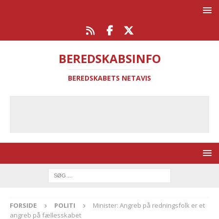
BEREDSKABSINFO
BEREDSKABETS NETAVIS
FORSIDE
POLITI
Minister: Angreb på redningsfolk er et
angreb på fællesskabet