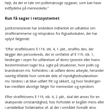
højt, da der er tale om politimæssige opgaver, som kan have
indflydelse på menneskeliv.”
Kun få sager i retssystemet
Justitsministeriet har endvidere indhentet en udtalelse om
strafferammerne og retspraksis fra Rigsadvokaten, der har
oplyst følgende:
”Efter straffelovens § 119, stk. 4, 1. pkt., straffes den, der
lægger den personkreds, der er omfattet af § 119, stk. 1,
hindringer i vejen for udførelsen af deres tjeneste eller hverv.
Bestemmelsen tager bl.a. sigte på situationer, hvor politi og
brandvæsen mv. forhindres i at udføre deres arbejde, herunder
navnlig tilfælde hvor centrale dele af myndighedsudøvelsen
mv. hindres i at blive udført frit og sikkert, og hvor hindringen
kan medføre alvorlige følger for mennesker og ejendom.
Efter straffelovens § 119, stk. 4, 2. pkt., skal det anses for en
skærpende omstændighed, hvis forholdet er begået mens eller
i umiddelbar forlængelse af, at der i området foregår grov