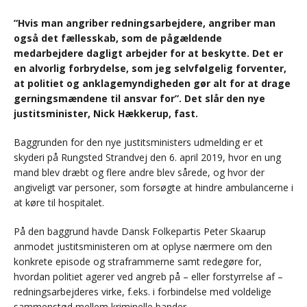
”Hvis man angriber redningsarbejdere, angriber man
også det fællesskab, som de pågældende
medarbejdere dagligt arbejder for at beskytte. Det er
en alvorlig forbrydelse, som jeg selvfølgelig forventer,
at politiet og anklagemyndigheden gør alt for at drage
gerningsmændene til ansvar for”. Det slår den nye
justitsminister, Nick Hækkerup, fast.
Baggrunden for den nye justitsministers udmelding er et
skyderi på Rungsted Strandvej den 6. april 2019, hvor en ung
mand blev dræbt og flere andre blev sårede, og hvor der
angiveligt var personer, som forsøgte at hindre ambulancerne i
at køre til hospitalet.
På den baggrund havde Dansk Folkepartis Peter Skaarup
anmodet justitsministeren om at oplyse nærmere om den
konkrete episode og straframmerne samt redegøre for,
hvordan politiet agerer ved angreb på – eller forstyrrelse af –
redningsarbejderes virke, f.eks. i forbindelse med voldelige
sammenstød mellem kriminelle bander.