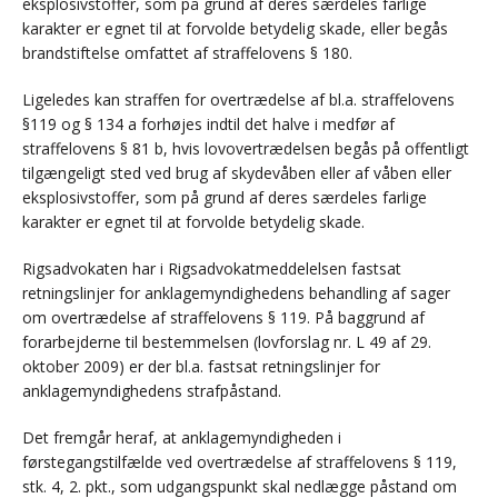
eksplosivstoffer, som på grund af deres særdeles farlige
karakter er egnet til at forvolde betydelig skade, eller begås
brandstiftelse omfattet af straffelovens § 180.
Ligeledes kan straffen for overtrædelse af bl.a. straffelovens
§119 og § 134 a forhøjes indtil det halve i medfør af
straffelovens § 81 b, hvis lovovertrædelsen begås på offentligt
tilgængeligt sted ved brug af skydevåben eller af våben eller
eksplosivstoffer, som på grund af deres særdeles farlige
karakter er egnet til at forvolde betydelig skade.
Rigsadvokaten har i Rigsadvokatmeddelelsen fastsat
retningslinjer for anklagemyndighedens behandling af sager
om overtrædelse af straffelovens § 119. På baggrund af
forarbejderne til bestemmelsen (lovforslag nr. L 49 af 29.
oktober 2009) er der bl.a. fastsat retningslinjer for
anklagemyndighedens strafpåstand.
Det fremgår heraf, at anklagemyndigheden i
førstegangstilfælde ved overtrædelse af straffelovens § 119,
stk. 4, 2. pkt., som udgangspunkt skal nedlægge påstand om