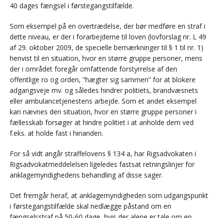
40 dages fængsel i førstegangstilfælde.
Som eksempel på en overtrædelse, der bør medføre en straf i
dette niveau, er der i forarbejderne til loven (lovforslag nr. L 49
af 29. oktober 2009, de specielle bemærkninger til § 1 til nr. 1)
henvist til en situation, hvor en større gruppe personer, mens
der i området foregår omfattende forstyrrelse af den
offentlige ro og orden, ”hægter sig sammen” for at blokere
adgangsveje mv. og således hindrer politiets, brandvæsnets
eller ambulancetjenestens arbejde. Som et andet eksempel
kan nævnes den situation, hvor en større gruppe personer i
fællesskab forsøger at hindre politiet i at anholde dem ved
f.eks. at holde fast i hinanden.
For så vidt angår straffelovens § 134 a, har Rigsadvokaten i
Rigsadvokatmeddelelsen ligeledes fastsat retningslinjer for
anklagemyndighedens behandling af disse sager.
Det fremgår heraf, at anklagemyndigheden som udgangspunkt
i førstegangstilfælde skal nedlægge påstand om en
fængselsstraf på 50-60 dage, hvis der alene er tale om en