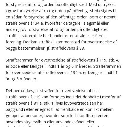
forstyrrelse af ro og orden på offentligt sted. Med udtrykket
»grov forstyrrelse af ro og orden på offentligt sted« sigtes til
en sådan forstyrrelse af den offentlige orden, som er nævnt i
straffelovens §134 a, hvorefter deltagere i slagsmål eller i
anden grov forstyrrelse af ro og orden på offentligt sted
straffes, såfremt de har handlet efter aftale eller flere i
forening. Der kan straffes i sammenstød for overtrædelse af
begge bestemmelser, jf. straffelovens § 88.
Strafferammen for overtrædelse af straffelovens § 119, stk. 4,
er bøde eller fængsel i indtil 1 år og 6 måneder. Strafferammen
for overtrædelse af straffelovens § 134 a, er fængsel i indtil 1
år og 6 måneder.
Det bemærkes, at straffen for overtrædelse af bl.a.
straffelovens § 119 kan forhøjes indtil det dobbelte i medfør af
straffelovens § 81 a, stk. 1, hvis lovovertrædelsen har
baggrund i eller er egnet til at fremkalde en konflikt mellem
grupper af personer, hvor der som led i konflikten enten
anvendes skydevåben eller anvendes våben eller