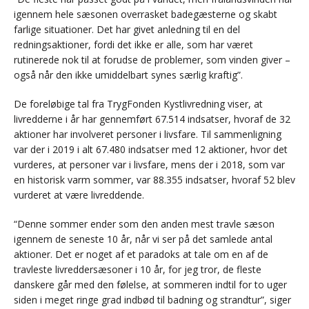
igennem hele sæsonen overrasket badegæsterne og skabt
farlige situationer. Det har givet anledning til en del
redningsaktioner, fordi det ikke er alle, som har været
rutinerede nok til at forudse de problemer, som vinden giver –
også når den ikke umiddelbart synes særlig kraftig”.
De foreløbige tal fra TrygFonden Kystlivredning viser, at
livredderne i år har gennemført 67.514 indsatser, hvoraf de 32
aktioner har involveret personer i livsfare. Til sammenligning
var der i 2019 i alt 67.480 indsatser med 12 aktioner, hvor det
vurderes, at personer var i livsfare, mens der i 2018, som var
en historisk varm sommer, var 88.355 indsatser, hvoraf 52 blev
vurderet at være livreddende.
“Denne sommer ender som den anden mest travle sæson
igennem de seneste 10 år, når vi ser på det samlede antal
aktioner. Det er noget af et paradoks at tale om en af de
travleste livreddersæsoner i 10 år, for jeg tror, de fleste
danskere går med den følelse, at sommeren indtil for to uger
siden i meget ringe grad indbød til badning og strandtur”, siger