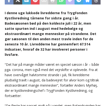
I denne uge lukkede livredderne fra TrygFonden
Kystlivredning tårnene for sidste gang i år.
Badesæsonen bød på den koldeste juli i 22 år, men
satte spurten ind i august med hedebølge og
ekstraordinært mange mennesker på strandene. Det
gør sæsonen til den anden mest travle inden for de
seneste 10 år. Livredderne har gennemført 67.514
indsatser, hvoraf de 32 har involveret personer i
livsfare.
“Det har på mange måder været en speciel sæson i år – både
pga. corona, men også med det vejrskifte vi oplevede. Fra at
have overvåget halvtomme strande i juli, fik livredderne
pludselig travlt i august, da badevejret for alvor kom og tiltrak
ekstraordinært mange mennesker”, fortæller Anders Myrhøj,
der er kystlivredningschef i TrygFonden Kystlivredning, og
fortsætter:
“De fleste har passet godt på i vandet, men fralandsvinden har