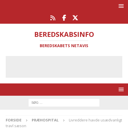
BEREDSKABSINFO
BEREDSKABETS NETAVIS
FORSIDE
PRÆHOSPITAL
Livreddere havde usædvanligt
travl sæson