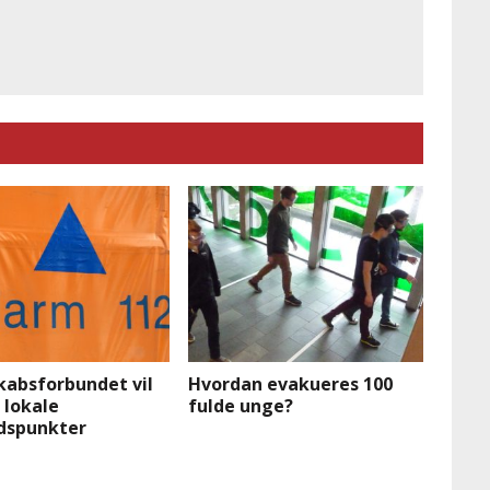
kabsforbundet vil
Hvordan evakueres 100
 lokale
fulde unge?
dspunkter