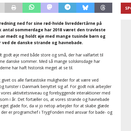
SP
redning ned for sine rød-hvide livreddertårne på
isk antal sommerdage har 2018 været den travleste
 har mødt og holdt øje med mange tusinde børn og
r ved de danske strande og havnebade.
t godt øje med både store og små, der har valfartet til
arme danske sommer. Med så mange solskinsdage har
derne har haft historisk meget at se til.
givet os alle fantastiske muligheder for at være ved
g turister i Danmark benyttet sig af. For godt nok arbejder
er vores aktivitetsniveau og forebyggende interaktioner med
 som i år. Det fortæller os, at vores strande og havnebade
meget glade for, da vi jo netop arbejder for at skabe glæde
, der er programchef i TrygFonden med ansvar for bade- og