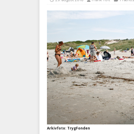
[ 5. august 2026 ]
Ny ambul
[ 8. august 2026 ]
Klagenæv
tilbudsfristen
PRÆHOSPI
Arkivfoto: TrygFonden