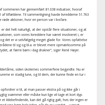
bet af sommeren har gennemført 81.038 indsatser, hvoraf
41 af tilfældene. Til sammenligning havde livredderne 51.763
e røde aktioner, hvor en person var i livsfare.
r det helt naturligt, at der opstår flere situationer, og at
ituationer, som vores livreddere har været involveret i, er
, og det er vi selvfølgelig meget glade for. Vores opfattelse
derådene til sig og bl.a. er blevet mere opmærksomme på
ydet, at færre børn i dag drukner”, siger René Højer.
ddertårne, siden skolernes sommerferie begyndte. Nu er
rerne er stadig lune, og til dem, der kunne finde en tur i
opfordrer vi til, at man passer ekstra på og ikke går i
gtig svømmer eller måske kun lige vil tage et kort dyp.
 et ildebefindende, kan det gå rigtig galt, hvis der ingen er
e med sine børn hele tiden, når de er i vandet – uanset