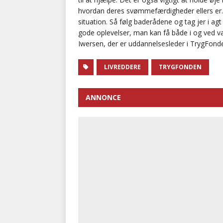
hvordan deres svømmefærdigheder ellers er.
situation. Så følg baderådene og tag jer i ag
gode oplevelser, man kan få både i og ved v
Iwersen, der er uddannelsesleder i TrygFonde
LIVREDDERE
TRYGFONDEN
ANNONCE