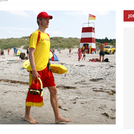
ance og el-sygetransportvogn til Samsø
PRÆHOSPITAL
JO
n: Tilbud på patienttransport kunne ikke ændres efter
TAL