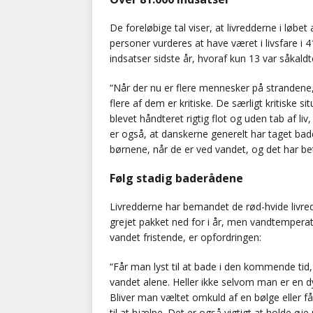
De foreløbige tal viser, at livredderne i lø
personer vurderes at have været i livsfare i 
indsatser sidste år, hvoraf kun 13 var såkaldt
“Når der nu er flere mennesker på strandene, e
flere af dem er kritiske. De særligt kritiske s
blevet håndteret rigtig flot og uden tab af liv
er også, at danskerne generelt har taget ba
børnene, når de er ved vandet, og det har bet
Følg stadig baderådene
Livredderne har bemandet de rød-hvide livre
grejet pakket ned for i år, men vandtemperatu
vandet fristende, er opfordringen:
“Får man lyst til at bade i den kommende tid, 
vandet alene. Heller ikke selvom man er en dy
Bliver man væltet omkuld af en bølge eller får
til at hjælpe. Det er også vigtigt at holde øj