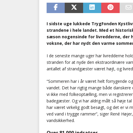
I sidste uge lukkede TrygFonden Kystliv
strandene i hele landet. Med et histor
sæson nogensinde for livredderne, der
voksne, der har nydt den varme somme
I de seneste mange uger har livredderne hold
stranden for at nyde den ekstraordinære v
antallet af strandgæster været højt, og livred
“Sommeren har i år været helt forrygende og 
vandet. Det har rigtig mange både danskere o
vi ikke med folkeoptælling, men vi registrer
badegæster. Og vi har aldrig målt så høje tal
har været virkelig godt besøgt, og det er vi 
ved vand i trygge rammer”, siger René Højer
vandsikkerhed.
Over 81.000 indsatser