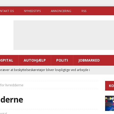
NTAKT OS
NYHEDSTIPS
ANNONCERING
RSS
SPITAL
AUTOHJÆLP
POLITI
JOBMARKED
ræver at beskyttelseskøretøjer bliver lovpligtige ved arbejde i
for livredderne
KO
enernes gennemsnitlige responstid steg med 9 sekunder i 2025
dderne
 Udløb af sygetransporttilladelser kan sende 400.000 kørsler over
ITAL
pital