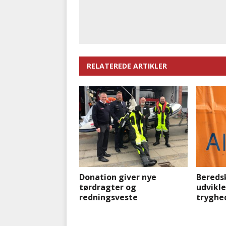
RELATEREDE ARTIKLER
Donation giver nye
Bereds
tørdragter og
udvikle
redningsveste
tryghe