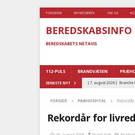
FORSIDEN
NYHEDSBREV
OM OS
KO
BEREDSKABSINFO
BEREDSKABETS NETAVIS
112-PULS
BRANDVÆSEN
PRÆHO
[ 7. august 2026 ]
Branche k
SENESTE NYT
nødsporet
AUTOHJÆLP
FORSIDE
PRÆHOSPITAL
Rekordår 
[ 6. august 2026 ]
Brandvæs
BRANDVÆSEN
Rekordår for livre
[ 5. august 2026 ]
Advarer:
i det offentlige
PRÆHOSP
29. august 2018
Frank Toft
Præhos