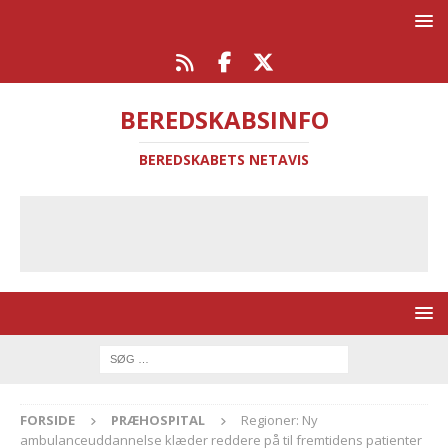
BEREDSKABSINFO
BEREDSKABETS NETAVIS
FORSIDE
PRÆHOSPITAL
Regioner: Ny
ambulanceuddannelse klæder reddere på til fremtidens patienter