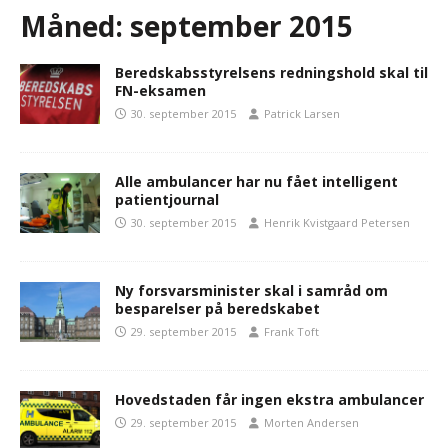
Måned:
september 2015
Beredskabsstyrelsens redningshold skal til
FN-eksamen
30. september 2015
Patrick Larsen
Alle ambulancer har nu fået intelligent
patientjournal
30. september 2015
Henrik Kvistgaard Petersen
Ny forsvarsminister skal i samråd om
besparelser på beredskabet
29. september 2015
Frank Toft
Hovedstaden får ingen ekstra ambulancer
29. september 2015
Morten Andersen