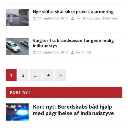
Nye skilte skal sikre præcis alarmering
27. september 2015
Henrik Kvistgaard Petersen
Vægter fra brandvæsen fangede mulig
indbrudstyv
27. september 2015
Frank Toft
1
2
…
4
»
KORT NYT
Kort nyt: Beredskabs båd hjalp
med pågribelse af indbrudstyve