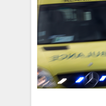
kriminalitet
POLITI
[ 6. august 2026 ]
Brandvæs
BRANDVÆSEN