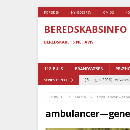
FORSIDEN
NYHEDSBREV
OM OS
KO
BEREDSKABSINFO
BEREDSKABETS NETAVIS
112-PULS
BRANDVÆSEN
PRÆHO
[ 5. august 2026 ]
Advarer:
SENESTE NYT
i det offentlige
PRÆHOSP
FORSIDE
Media
ambulancer—gener
[ 5. august 2026 ]
Ny ambul
[ 4. august 2026 ]
Brandvæs
ambulancer—gener
BRANDVÆSEN
[ 4. august 2026 ]
Ny treåri