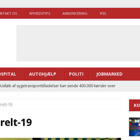
NTAKT OS
NYHEDSTIPS
ANNONCERING
RSS
SPITAL
AUTOHJÆLP
POLITI
JOBMARKED
 Udløb af sygetransporttilladelser kan sende 400.000 kørsler over
ITAL
elt-19
KO
ance og el-sygetransportvogn til Samsø
PRÆHOSPITAL
enerne brugte lidt længere tid på at komme af sted i 2025
elt-19
g politiuddannelse skal ruste betjentene til mere kompleks