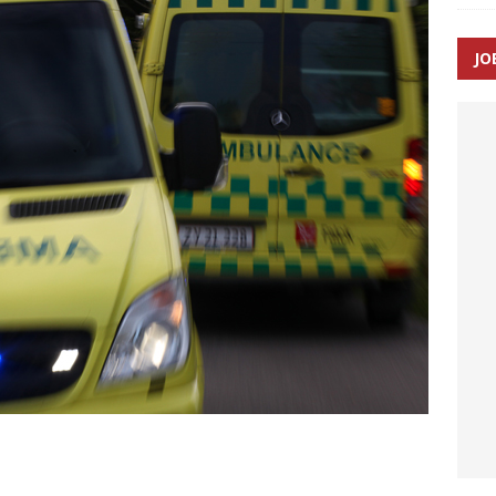
JO
enernes gennemsnitlige responstid steg med 9 sekunder i 2025