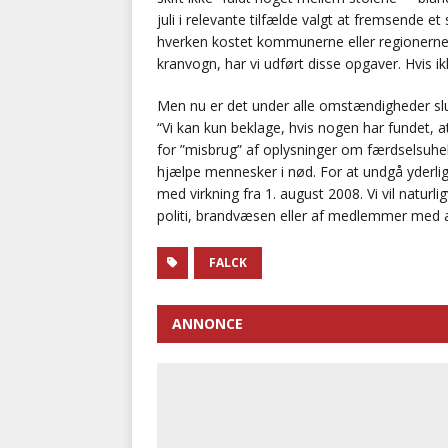
juli i relevante tilfælde valgt at fremsende 
hverken kostet kommunerne eller regionerne
kranvogn, har vi udført disse opgaver. Hvis ikk
Men nu er det under alle omstændigheder slu
“Vi kan kun beklage, hvis nogen har fundet, a
for ”misbrug” af oplysninger om færdselsuhel
hjælpe mennesker i nød. For at undgå yderlige
med virkning fra 1. august 2008. Vi vil naturl
politi, brandvæsen eller af medlemmer med 
FALCK
ANNONCE