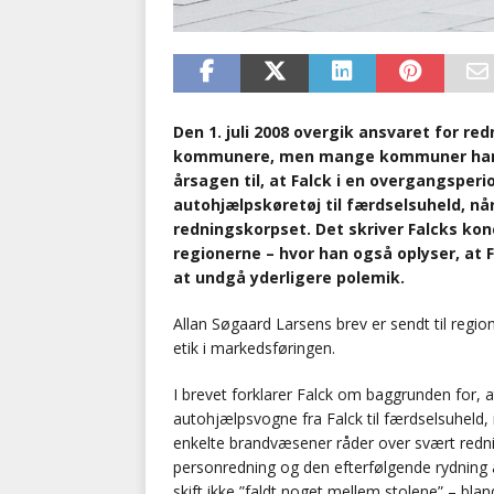
Den 1. juli 2008 overgik ansvaret for r
kommunere, men mange kommuner har e
årsagen til, at Falck i en overgangsper
autohjælpskøretøj til færdselsuheld, nå
redningskorpset. Det skriver Falcks konc
regionerne – hvor han også oplyser, at Fa
at undgå yderligere polemik.
Allan Søgaard Larsens brev er sendt til regi
etik i markedsføringen.
I brevet forklarer Falck om baggrunden for, at 
autohjælpsvogne fra Falck til færdselsuheld, 
enkelte brandvæsener råder over svært rednin
personredning og den efterfølgende rydning af
skift ikke ”faldt noget mellem stolene” – bla