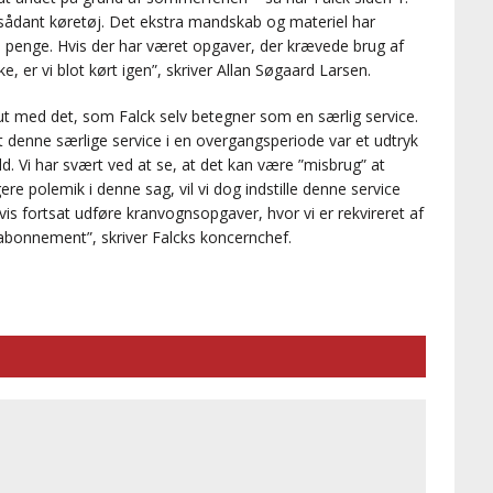
et sådant køretøj. Det ekstra mandskab og materiel har
 penge. Hvis der har været opgaver, der krævede brug af
e, er vi blot kørt igen”, skriver Allan Søgaard Larsen.
t med det, som Falck selv betegner som en særlig service.
t denne særlige service i en overgangsperiode var et udtryk
d. Vi har svært ved at se, at det kan være ”misbrug” at
re polemik i denne sag, vil vi dog indstille denne service
igvis fortsat udføre kranvognsopgaver, hvor vi er rekvireret af
abonnement”, skriver Falcks koncernchef.