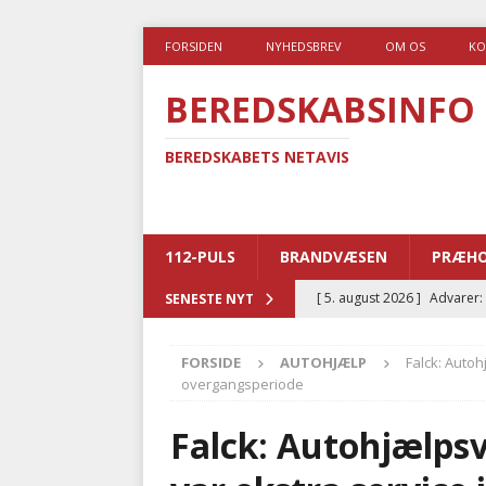
FORSIDEN
NYHEDSBREV
OM OS
KO
BEREDSKABSINFO
BEREDSKABETS NETAVIS
112-PULS
BRANDVÆSEN
PRÆHO
[ 5. august 2026 ]
Advarer:
SENESTE NYT
i det offentlige
PRÆHOSP
FORSIDE
AUTOHJÆLP
Falck: Autoh
[ 5. august 2026 ]
Ny ambul
overgangsperiode
[ 4. august 2026 ]
Brandvæs
Falck: Autohjælpsv
BRANDVÆSEN
[ 4. august 2026 ]
Ny treåri