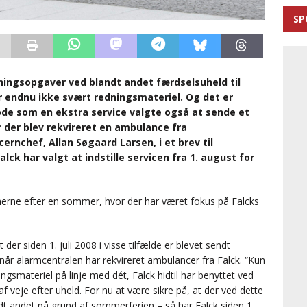
SP
edningsopgaver ved blandt andet færdselsuheld til
ndnu ikke svært redningsmateriel. Og det er
iode som en ekstra service valgte også at sende et
r der blev rekvireret en ambulance fra
ernchef, Allan Søgaard Larsen, i et brev til
lck har valgt at indstille servicen fra 1. august for
onerne efter en sommer, hvor der har været fokus på Falcks
der siden 1. juli 2008 i visse tilfælde er blevet sendt
når alarmcentralen har rekvireret ambulancer fra Falck. “Kun
gsmateriel på linje med dét, Falck hidtil har benyttet ved
 veje efter uheld. For nu at være sikre på, at der ved dette
ndt andet på grund af sommerferien – så har Falck siden 1.