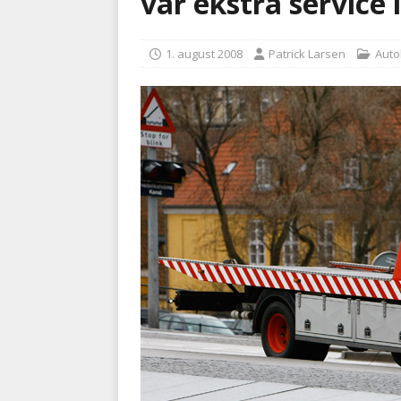
var ekstra service
kriminalitet
POLITI
1. august 2008
Patrick Larsen
Auto
[ 6. august 2026 ]
Brandvæs
BRANDVÆSEN