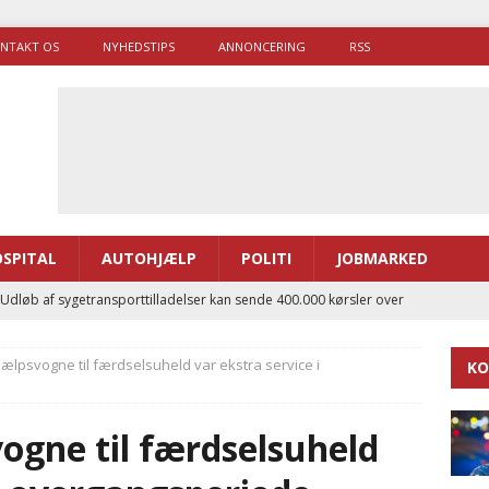
NTAKT OS
NYHEDSTIPS
ANNONCERING
RSS
SPITAL
AUTOHJÆLP
POLITI
JOBMARKED
 Udløb af sygetransporttilladelser kan sende 400.000 kørsler over
ITAL
jælpsvogne til færdselsuheld var ekstra service i
KO
ance og el-sygetransportvogn til Samsø
PRÆHOSPITAL
enerne brugte lidt længere tid på at komme af sted i 2025
ogne til færdselsuheld
g politiuddannelse skal ruste betjentene til mere kompleks