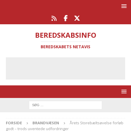
BEREDSKABSINFO
BEREDSKABETS NETAVIS
FORSIDE
BRANDVÆSEN
Årets Storebæltsøvelse forløb
godt – trods uventede udfordringer