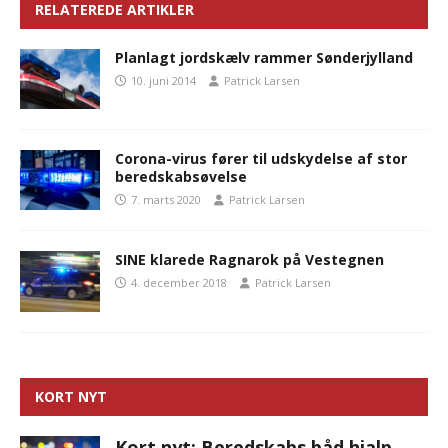
RELATEREDE ARTIKLER
Planlagt jordskælv rammer Sønderjylland
10. juni 2014
Patrick Larsen
Corona-virus fører til udskydelse af stor
beredskabsøvelse
7. marts 2020
Patrick Larsen
SINE klarede Ragnarok på Vestegnen
4. december 2018
Patrick Larsen
KORT NYT
Kort nyt: Beredskabs båd hjalp