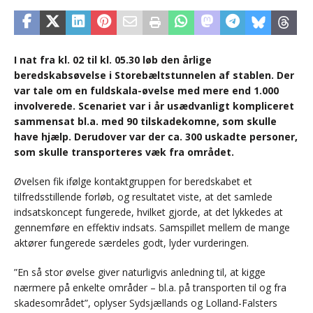
I nat fra kl. 02 til kl. 05.30 løb den årlige
beredskabsøvelse i Storebæltstunnelen af stablen. Der
var tale om en fuldskala-øvelse med mere end 1.000
involverede. Scenariet var i år usædvanligt kompliceret
sammensat bl.a. med 90 tilskadekomne, som skulle
have hjælp. Derudover var der ca. 300 uskadte personer,
som skulle transporteres væk fra området.
Øvelsen fik ifølge kontaktgruppen for beredskabet et
tilfredsstillende forløb, og resultatet viste, at det samlede
indsatskoncept fungerede, hvilket gjorde, at det lykkedes at
gennemføre en effektiv indsats. Samspillet mellem de mange
aktører fungerede særdeles godt, lyder vurderingen.
”En så stor øvelse giver naturligvis anledning til, at kigge
nærmere på enkelte områder – bl.a. på transporten til og fra
skadesområdet”, oplyser Sydsjællands og Lolland-Falsters