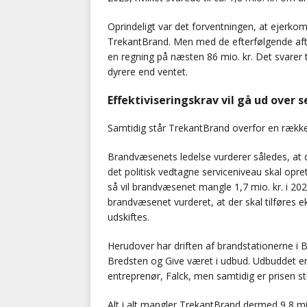
Oprindeligt var det forventningen, at ejerkom
TrekantBrand. Men med de efterfølgende afta
en regning på næsten 86 mio. kr. Det svarer t
dyrere end ventet.
Effektiviseringskrav vil gå ud over 
Samtidig står TrekantBrand overfor en rækk
Brandvæsenets ledelse vurderer således, at den
det politisk vedtagne serviceniveau skal opre
så vil brandvæsenet mangle 1,7 mio. kr. i 20
brandvæsenet vurderet, at der skal tilføres ek
udskiftes.
Herudover har driften af brandstationerne i B
Bredsten og Give været i udbud. Udbuddet e
entreprenør, Falck, men samtidig er prisen s
Alt i alt mangler TrekantBrand dermed 9,8 mio