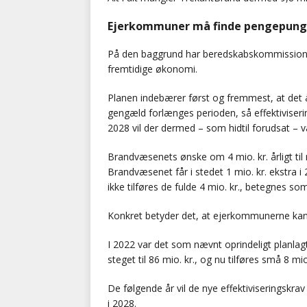
Ejerkommuner må finde pengepung
På den baggrund har beredskabskommission
fremtidige økonomi.
Planen indebærer først og fremmest, at det årli
gengæld forlænges perioden, så effektiviserin
2028 vil der dermed – som hidtil forudsat – v
Brandvæsenets ønske om 4 mio. kr. årligt ti
Brandvæsenet får i stedet 1 mio. kr. ekstra i 
ikke tilføres de fulde 4 mio. kr., betegnes som
Konkret betyder det, at ejerkommunerne kan s
I 2022 var det som nævnt oprindeligt planlagt
steget til 86 mio. kr., og nu tilføres små 8 mi
De følgende år vil de nye effektiviseringskrav
i 2028.