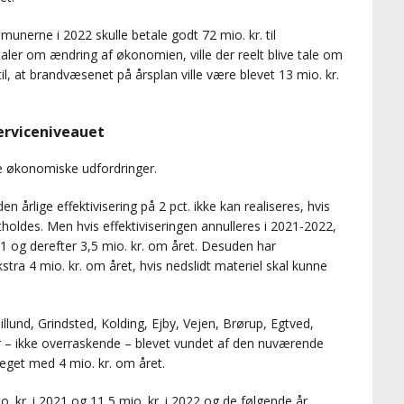
munerne i 2022 skulle betale godt 72 mio. kr. til
ler om ændring af økonomien, ville der reelt blive tale om
il, at brandvæsenet på årsplan ville være blevet 13 mio. kr.
serviceniveauet
e økonomiske udfordringer.
 årlige effektivisering på 2 pct. ikke kan realiseres, hvis
tholdes. Men hvis effektiviseringen annulleres i 2021-2022,
21 og derefter 3,5 mio. kr. om året. Desuden har
stra 4 mio. kr. om året, hvis nedslidt materiel skal kunne
illund, Grindsted, Kolding, Ejby, Vejen, Brørup, Egtved,
r – ikke overraskende – blevet vundet af den nuværende
teget med 4 mio. kr. om året.
. kr. i 2021 og 11,5 mio. kr. i 2022 og de følgende år.