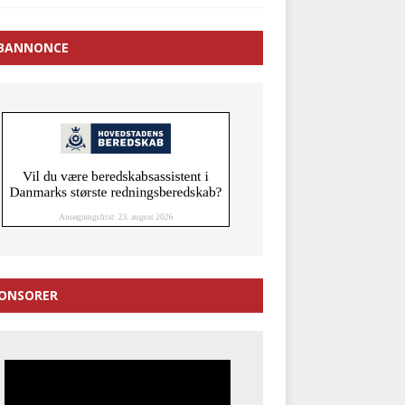
BANNONCE
ONSORER