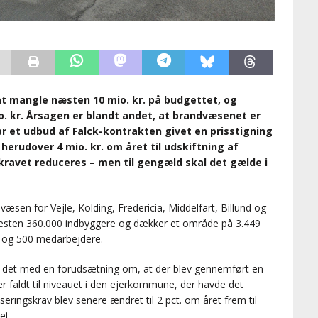
t mangle næsten 10 mio. kr. på budgettet, og
io. kr. Årsagen er blandt andet, at brandvæsenet er
ar et udbud af Falck-kontrakten givet en prisstigning
herudover 4 mio. kr. om året til udskiftning af
ekravet reduceres – men til gengæld skal det gælde i
en for Vejle, Kolding, Fredericia, Middelfart, Billund og
sten 360.000 indbyggere og dækker et område på 3.449
r og 500 medarbejdere.
e det med en forudsætning om, at der blev gennemført en
er faldt til niveauet i den ejerkommune, der havde det
iseringskrav blev senere ændret til 2 pct. om året frem til
et.