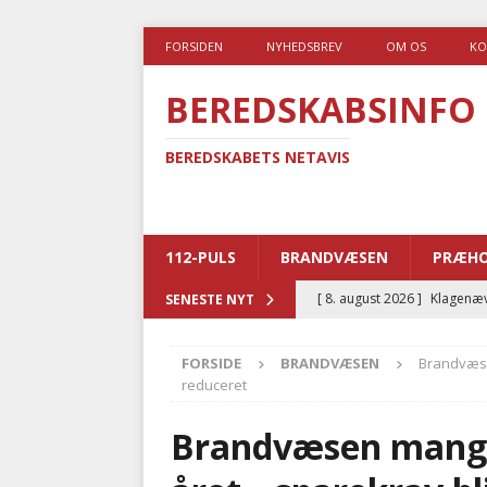
FORSIDEN
NYHEDSBREV
OM OS
KO
BEREDSKABSINFO
BEREDSKABETS NETAVIS
112-PULS
BRANDVÆSEN
PRÆHO
[ 8. august 2026 ]
Klagenæv
SENESTE NYT
tilbudsfristen
PRÆHOSPI
FORSIDE
BRANDVÆSEN
Brandvæsen
[ 7. august 2026 ]
Branche k
reduceret
nødsporet
AUTOHJÆLP
Brandvæsen mangle
[ 6. august 2026 ]
Brandvæs
BRANDVÆSEN