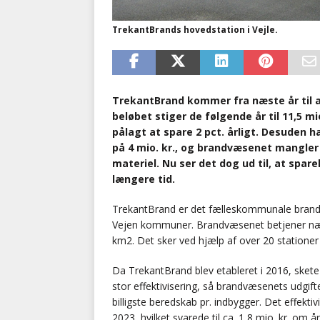
TrekantBrands hovedstation i Vejle.
TrekantBrand kommer fra næste år til a
beløbet stiger de følgende år til 11,5 m
pålagt at spare 2 pct. årligt. Desuden h
på 4 mio. kr., og brandvæsenet mangler 
materiel. Nu ser det dog ud til, at spar
længere tid.
TrekantBrand er det fælleskommunale brandvæs
Vejen kommuner. Brandvæsenet betjener næ
km2. Det sker ved hjælp af over 20 statione
Da TrekantBrand blev etableret i 2016, sket
stor effektivisering, så brandvæsenets udgift
billigste beredskab pr. indbygger. Det effektiv
2023, hvilket svarede til ca. 1,8 mio. kr. om år