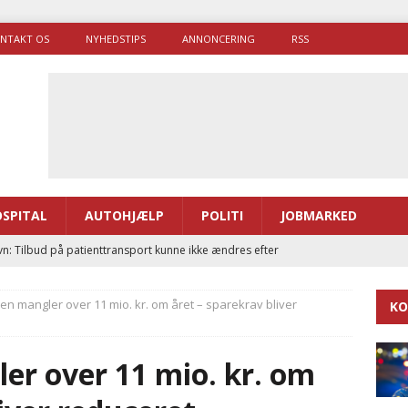
NTAKT OS
NYHEDSTIPS
ANNONCERING
RSS
SPITAL
AUTOHJÆLP
POLITI
JOBMARKED
n: Tilbud på patienttransport kunne ikke ændres efter
TAL
 mangler over 11 mio. kr. om året – sparekrav bliver
KO
ræver at beskyttelseskøretøjer bliver lovpligtige ved arbejde i
r over 11 mio. kr. om
enernes gennemsnitlige responstid steg med 9 sekunder i 2025