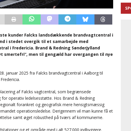
SP
idste kunder Falcks landsdækkende brandvagtcentral i
nd i stedet overgik til et samarbejde med
l i Fredericia. Brand & Redning Sønderjylland
t smertefri”, men til gengæld har overgangen til nye
. januar 2025 fra Falcks brandvagtcentral i Aalborg til
Fredericia.
 placering af Falcks vagtcentral, som begrænsede
ng for operativ ledelsesstøtte. Hos Brand & Redning
regionalt forankret og geografisk mere hensigtsmæssig
emandet operationsledelse. Derigennem vil man kunne få et
støttelse samt øget robusthed på tværs af kommunerne.
dstationer og et område med i alt 527.000 indbyggere.