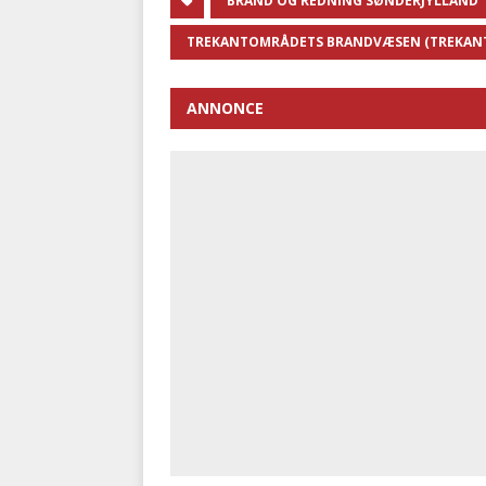
BRAND OG REDNING SØNDERJYLLAND
TREKANTOMRÅDETS BRANDVÆSEN (TREKAN
ANNONCE