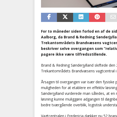
For to måneder siden forlod en af de s
Aalborg, da Brand & Redning Sønderjylla
Trekantområdets Brandvæsens vagtcentra
beskriver selve overgangen som ”relativ
pagere ikke være tilfredsstillende.
Brand & Redning Sønderjylland skiftede den 28
Trekantområdets Brandvæsens vagtcentral i 
Årsagen til overgangen var især den fysiske
muligheden for at etablere en effektiv løsni
Sønderjylland vurderede man således, at en 
løsning kunne muliggøre adgangen til døgnb
bedre tværgående overblik, logistisk under
Vagtcentralen i Fredericia dækker nu 52 bran