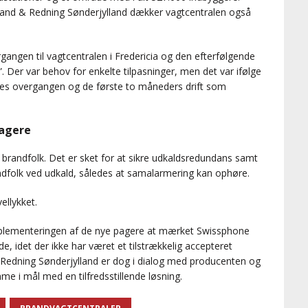
nd & Redning Sønderjylland dækker vagtcentralen også
gangen til vagtcentralen i Fredericia og den efterfølgende
t”. Der var behov for enkelte tilpasninger, men det var ifølge
res overgangen og de første to måneders drift som
pagere
e brandfolk. Det er sket for at sikre udkaldsredundans samt
ndfolk ved udkald, således at samalarmering kan ophøre.
ellykket.
mplementeringen af de nye pagere at mærket Swissphone
e, idet der ikke har været et tilstrækkelig accepteret
 Redning Sønderjylland er dog i dialog med producenten og
e i mål med en tilfredsstillende løsning.