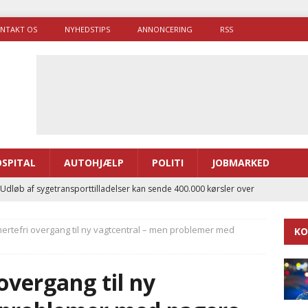
NTAKT OS
NYHEDSTIPS
ANNONCERING
RSS
SPITAL
AUTOHJÆLP
POLITI
JOBMARKED
 Udløb af sygetransporttilladelser kan sende 400.000 kørsler over
ITAL
mertefri overgang til ny vagtcentral – men problemer med
KO
ance og el-sygetransportvogn til Samsø
PRÆHOSPITAL
enerne brugte lidt længere tid på at komme af sted i 2025
overgang til ny
g politiuddannelse skal ruste betjentene til mere kompleks