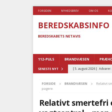
FORSIDEN
NYHEDSBREV
OM OS
KO
BEREDSKABSINFO
BEREDSKABETS NETAVIS
112-PULS
BRANDVÆSEN
PRÆHO
[ 5. august 2026 ]
Advarer:
SENESTE NYT
i det offentlige
PRÆHOSP
FORSIDE
BRANDVÆSEN
Relativt s
[ 5. august 2026 ]
Ny ambul
pagere
[ 4. august 2026 ]
Brandvæs
Relativt smertefri 
BRANDVÆSEN
[ 4. august 2026 ]
Ny treåri