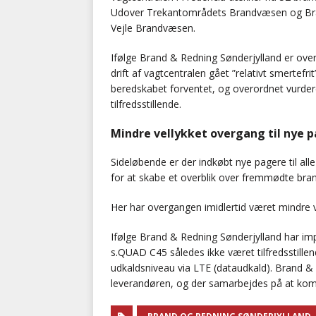
Udover Trekantområdets Brandvæsen og Bra
Vejle Brandvæsen.
Ifølge Brand & Redning Sønderjylland er over
drift af vagtcentralen gået ”relativt smertefri
beredskabet forventet, og overordnet vurde
tilfredsstillende.
Mindre vellykket overgang til nye 
Sideløbende er der indkøbt nye pagere til all
for at skabe et overblik over fremmødte bra
Her har overgangen imidlertid været mindre v
Ifølge Brand & Redning Sønderjylland har i
s.QUAD C45 således ikke været tilfredsstillend
udkaldsniveau via LTE (dataudkald). Brand &
leverandøren, og der samarbejdes på at komm