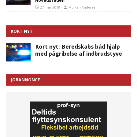
Hovedstaden
27. maj 2018
Morten Andersen
KORT NYT
Kort nyt: Beredskabs båd hjalp
med pågribelse af indbrudstyve
JOBANNONCE