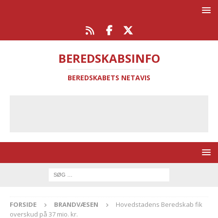
BEREDSKABSINFO
BEREDSKABETS NETAVIS
FORSIDE
BRANDVÆSEN
Hovedstadens Beredskab fik
overskud på 37 mio. kr.