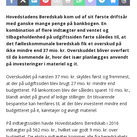
Hovedstadens Beredskab kom ud af sit første driftsår
med ganske mange penge på bankbogen. En
kombination af flere indtægter end ventet og
tilbageholdenhed på udgiftssiden førte således til, at
det fælleskommunale beredskab fik et overskud på
ikke mindre end 37 mio. kr. Overskuddet bliver overført
til de kommende år, hvor det især planlægges anvendt
på investeringer i materiel og it.
Overskuddet på næsten 37 mio. kr. skyldes først og fremmest,
at der på udgiftssiden blev brugt 27 mio. kr. mindre end
budgetteret. På lønkontoen blev der således sparet 10 mio. kr.,
blandt andet på grund af ledige stillinger. En tilsvarende
besparelse kan henføres til, at der blev investeret mindre end
budgetteret på it, køretøjer og øvrigt materiel.
På indtægtssiden havde Hovedstadens Beredskab i 2016
indtægter på 562 mio. kr., hvilket var godt 9 mio. kr. over
budgettet. De ekstra indtægter kommer alle fra beredskabets