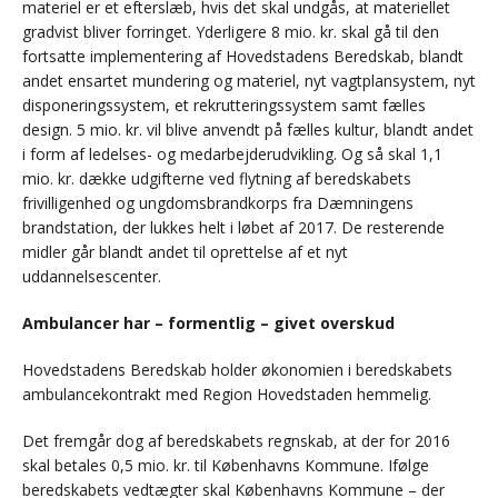
materiel er et efterslæb, hvis det skal undgås, at materiellet
gradvist bliver forringet. Yderligere 8 mio. kr. skal gå til den
fortsatte implementering af Hovedstadens Beredskab, blandt
andet ensartet mundering og materiel, nyt vagtplansystem, nyt
disponeringssystem, et rekrutteringssystem samt fælles
design. 5 mio. kr. vil blive anvendt på fælles kultur, blandt andet
i form af ledelses- og medarbejderudvikling. Og så skal 1,1
mio. kr. dække udgifterne ved flytning af beredskabets
frivilligenhed og ungdomsbrandkorps fra Dæmningens
brandstation, der lukkes helt i løbet af 2017. De resterende
midler går blandt andet til oprettelse af et nyt
uddannelsescenter.
Ambulancer har – formentlig – givet overskud
Hovedstadens Beredskab holder økonomien i beredskabets
ambulancekontrakt med Region Hovedstaden hemmelig.
Det fremgår dog af beredskabets regnskab, at der for 2016
skal betales 0,5 mio. kr. til Københavns Kommune. Ifølge
beredskabets vedtægter skal Københavns Kommune – der