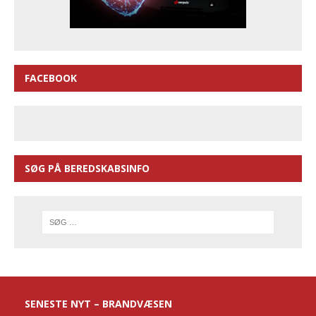
FACEBOOK
SØG PÅ BEREDSKABSINFO
SENESTE NYT – BRANDVÆSEN