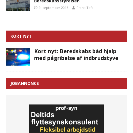
Beredskabsstyrelsen
9. september 2016
Frank Toft
KORT NYT
Kort nyt: Beredskabs båd hjalp
med pågribelse af indbrudstyve
JOBANNONCE