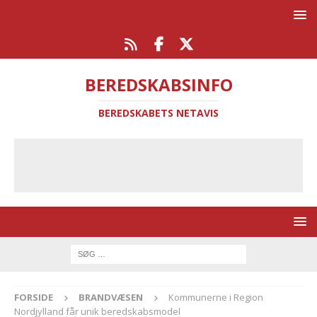
BEREDSKABSINFO
BEREDSKABETS NETAVIS
FORSIDE
BRANDVÆSEN
Kommunerne i Region
Nordjylland får unik beredskabsmodel