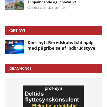
er spændende og innovativt
5. maj 2016
Frank Toft
KORT NYT
Kort nyt: Beredskabs båd hjalp
med pågribelse af indbrudstyve
JOBANNONCE