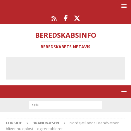
BEREDSKABSINFO
BEREDSKABETS NETAVIS
FORSIDE
BRANDVÆSEN
Nordsjællands Brandvæsen
bliver nu opløst – og reetableret