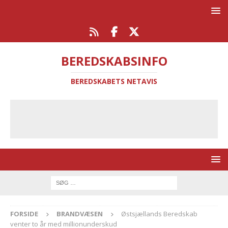
BEREDSKABSINFO
BEREDSKABETS NETAVIS
FORSIDE
BRANDVÆSEN
Østsjællands Beredskab
venter to år med millionunderskud