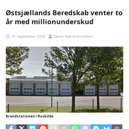
Østsjællands Beredskab venter to
år med millionunderskud
19. september 2016
Søren Nyboe Knudsen
Brandstationen i Roskilde