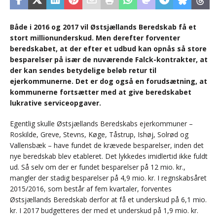
Både i 2016 og 2017 vil Østsjællands Beredskab få et
stort millionunderskud. Men derefter forventer
beredskabet, at der efter et udbud kan opnås så store
besparelser på især de nuværende Falck-kontrakter, at
der kan sendes betydelige beløb retur til
ejerkommunerne. Det er dog også en forudsætning, at
kommunerne fortsætter med at give beredskabet
lukrative serviceopgaver.
Egentlig skulle Østsjællands Beredskabs ejerkommuner –
Roskilde, Greve, Stevns, Køge, Tåstrup, Ishøj, Solrød og
Vallensbæk – have fundet de krævede besparelser, inden det
nye beredskab blev etableret. Det lykkedes imidlertid ikke fuldt
ud. Så selv om der er fundet besparelser på 12 mio. kr.,
mangler der stadig besparelser på 4,9 mio. kr. I regnskabsåret
2015/2016, som består af fem kvartaler, forventes
Østsjællands Beredskab derfor at få et underskud på 6,1 mio.
kr. I 2017 budgetteres der med et underskud på 1,9 mio. kr.