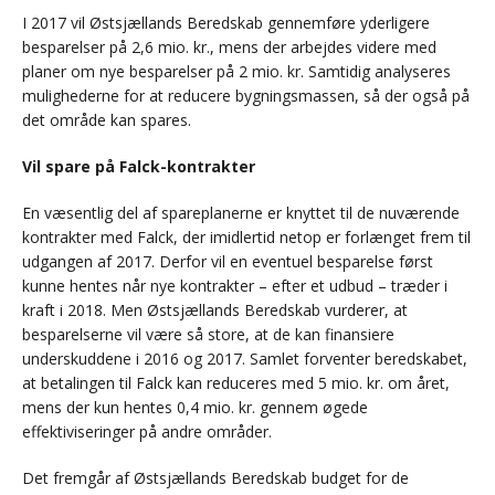
I 2017 vil Østsjællands Beredskab gennemføre yderligere
besparelser på 2,6 mio. kr., mens der arbejdes videre med
planer om nye besparelser på 2 mio. kr. Samtidig analyseres
mulighederne for at reducere bygningsmassen, så der også på
det område kan spares.
Vil spare på Falck-kontrakter
En væsentlig del af spareplanerne er knyttet til de nuværende
kontrakter med Falck, der imidlertid netop er forlænget frem til
udgangen af 2017. Derfor vil en eventuel besparelse først
kunne hentes når nye kontrakter – efter et udbud – træder i
kraft i 2018. Men Østsjællands Beredskab vurderer, at
besparelserne vil være så store, at de kan finansiere
underskuddene i 2016 og 2017. Samlet forventer beredskabet,
at betalingen til Falck kan reduceres med 5 mio. kr. om året,
mens der kun hentes 0,4 mio. kr. gennem øgede
effektiviseringer på andre områder.
Det fremgår af Østsjællands Beredskab budget for de