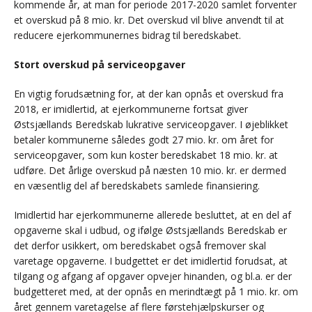
kommende år, at man for periode 2017-2020 samlet forventer
et overskud på 8 mio. kr. Det overskud vil blive anvendt til at
reducere ejerkommunernes bidrag til beredskabet.
Stort overskud på serviceopgaver
En vigtig forudsætning for, at der kan opnås et overskud fra
2018, er imidlertid, at ejerkommunerne fortsat giver
Østsjællands Beredskab lukrative serviceopgaver. I øjeblikket
betaler kommunerne således godt 27 mio. kr. om året for
serviceopgaver, som kun koster beredskabet 18 mio. kr. at
udføre. Det årlige overskud på næsten 10 mio. kr. er dermed
en væsentlig del af beredskabets samlede finansiering.
Imidlertid har ejerkommunerne allerede besluttet, at en del af
opgaverne skal i udbud, og ifølge Østsjællands Beredskab er
det derfor usikkert, om beredskabet også fremover skal
varetage opgaverne. I budgettet er det imidlertid forudsat, at
tilgang og afgang af opgaver opvejer hinanden, og bl.a. er der
budgetteret med, at der opnås en merindtægt på 1 mio. kr. om
året gennem varetagelse af flere førstehjælpskurser og