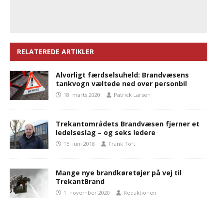
RELATEREDE ARTIKLER
Alvorligt færdselsuheld: Brandvæsens
tankvogn væltede ned over personbil
18. marts 2020
Patrick Larsen
Trekantområdets Brandvæsen fjerner et
ledelseslag – og seks ledere
15. juni 2018
Frank Toft
Mange nye brandkøretøjer på vej til
TrekantBrand
1. november 2020
Redaktionen