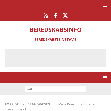
BEREDSKABSINFO
BEREDSKABETS NETAVIS
FORSIDE
BRANDVÆSEN
Vejle Kommune forlader
TrekantBrand