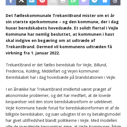
Det fælleskommunale TrekantBrand mister om et år
sin største ejerkommune – og den kommune, der i dag
huser beredskabets hovedsæde. Et solidt flertal i Vejle
Kommune har nemlig besluttet, at kommunen i hast
skal indgive en begæring om at udtræde af
TrekantBrand. Dermed vil kommunens udtræden få
virkning fra 1. januar 2022.
TrekantBrand er det fælles beredskab for Vejle, Billund,
Fredericia, Kolding, Middelfart og Vejen kommuner.
Beredskabet har i dag hovedsæde på brandstationen i Vejle.
I en årrække har TrekantBrand imidlertid været præget af
økonomiske problemer, og det har medført, at de lovede
besparelser ved den store beredskabsreform er udeblevet.
Vejle Kommune havde forud for beredskabsreformen et af de
billigste beredskaber, og især udsigten til en ny betalingsmodel
har givet utilfredshed blandt politikerne i Vejle. Med modellen
ville de manglende besparelser gøre, at Vejle Kommunes årlige