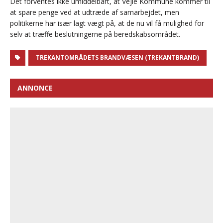
Det forventes ikke umiddelbart, at Vejle Kommune kommer til
at spare penge ved at udtræde af samarbejdet, men
politikerne har især lagt vægt på, at de nu vil få mulighed for
selv at træffe beslutningerne på beredskabsområdet.
TREKANTOMRÅDETS BRANDVÆSEN (TREKANTBRAND)
ANNONCE