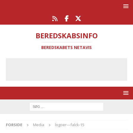
BEREDSKABSINFO
BEREDSKABETS NETAVIS
FORSIDE
Media
logoer—falck-15