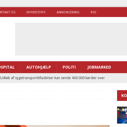
NTAKT OS
NYHEDSTIPS
ANNONCERING
RSS
SPITAL
AUTOHJÆLP
POLITI
JOBMARKED
 Udløb af sygetransporttilladelser kan sende 400.000 kørsler over
ITAL
KO
ance og el-sygetransportvogn til Samsø
PRÆHOSPITAL
enerne brugte lidt længere tid på at komme af sted i 2025
g politiuddannelse skal ruste betjentene til mere kompleks