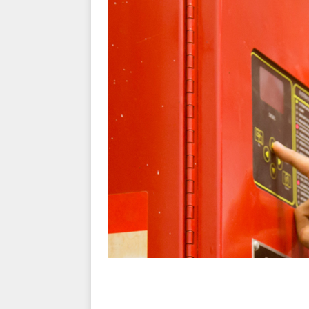
kriminalitet
POLITI
[ 6. august 2026 ]
Brandvæs
BRANDVÆSEN