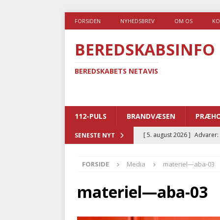
FORSIDEN
NYHEDSBREV
OM OS
KO
BEREDSKABSINFO
BEREDSKABETS NETAVIS
112-PULS
BRANDVÆSEN
PRÆHO
[ 5. august 2026 ]
Advarer:
SENESTE NYT
i det offentlige
PRÆHOSP
FORSIDE
Media
materiel—aba-03
[ 5. august 2026 ]
Ny ambul
[ 4. august 2026 ]
Brandvæs
materiel—aba-03
BRANDVÆSEN
[ 4. august 2026 ]
Ny treåri