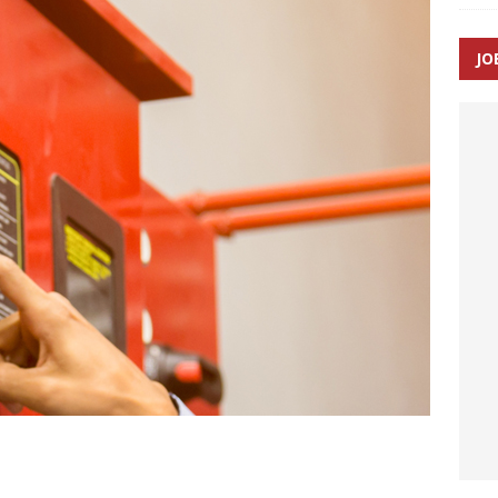
JO
enernes gennemsnitlige responstid steg med 9 sekunder i 2025