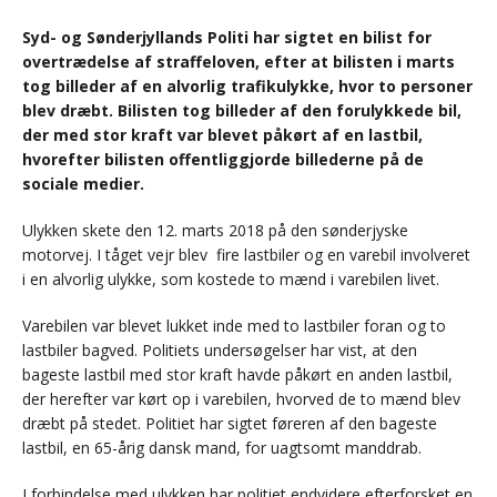
Syd- og Sønderjyllands Politi har sigtet en bilist for
overtrædelse af straffeloven, efter at bilisten i marts
tog billeder af en alvorlig trafikulykke, hvor to personer
blev dræbt. Bilisten tog billeder af den forulykkede bil,
der med stor kraft var blevet påkørt af en lastbil,
hvorefter bilisten offentliggjorde billederne på de
sociale medier.
Ulykken skete den 12. marts 2018 på den sønderjyske
motorvej. I tåget vejr blev fire lastbiler og en varebil involveret
i en alvorlig ulykke, som kostede to mænd i varebilen livet.
Varebilen var blevet lukket inde med to lastbiler foran og to
lastbiler bagved. Politiets undersøgelser har vist, at den
bageste lastbil med stor kraft havde påkørt en anden lastbil,
der herefter var kørt op i varebilen, hvorved de to mænd blev
dræbt på stedet. Politiet har sigtet føreren af den bageste
lastbil, en 65-årig dansk mand, for uagtsomt manddrab.
I forbindelse med ulykken har politiet endvidere efterforsket en