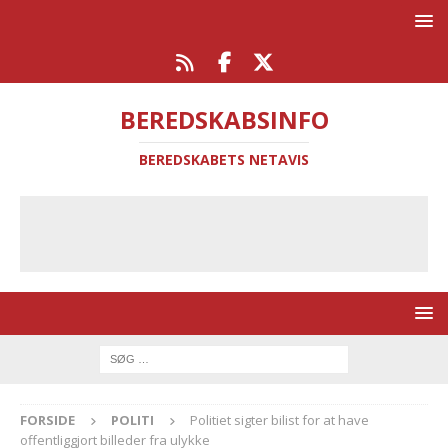
BEREDSKABSINFO
BEREDSKABETS NETAVIS
FORSIDE
POLITI
Politiet sigter bilist for at have
offentliggjort billeder fra ulykke