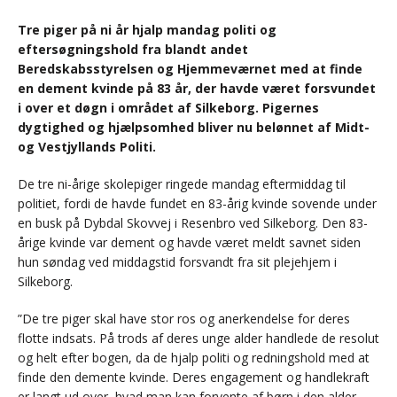
Tre piger på ni år hjalp mandag politi og
eftersøgningshold fra blandt andet
Beredskabsstyrelsen og Hjemmeværnet med at finde
en dement kvinde på 83 år, der havde været forsvundet
i over et døgn i området af Silkeborg. Pigernes
dygtighed og hjælpsomhed bliver nu belønnet af Midt-
og Vestjyllands Politi.
De tre ni-årige skolepiger ringede mandag eftermiddag til
politiet, fordi de havde fundet en 83-årig kvinde sovende under
en busk på Dybdal Skovvej i Resenbro ved Silkeborg. Den 83-
årige kvinde var dement og havde været meldt savnet siden
hun søndag ved middagstid forsvandt fra sit plejehjem i
Silkeborg.
”De tre piger skal have stor ros og anerkendelse for deres
flotte indsats. På trods af deres unge alder handlede de resolut
og helt efter bogen, da de hjalp politi og redningshold med at
finde den demente kvinde. Deres engagement og handlekraft
er langt ud over, hvad man kan forvente af børn i den alder.