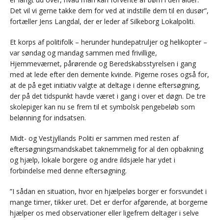
Det vil vi gerne takke dem for ved at indstille dem til en dusør”,
fortæller Jens Langdal, der er leder af Silkeborg Lokalpoliti.
Et korps af politifolk – herunder hundepatruljer og helikopter –
var søndag og mandag sammen med frivillige,
Hjemmeværnet, pårørende og Beredskabsstyrelsen i gang
med at lede efter den demente kvinde. Pigerne roses også for,
at de på eget initiativ valgte at deltage i denne eftersøgning,
der på det tidspunkt havde været i gang i over et døgn. De tre
skolepiger kan nu se frem til et symbolsk pengebeløb som
belønning for indsatsen.
Midt- og Vestjyllands Politi er sammen med resten af
eftersøgningsmandskabet taknemmelig for al den opbakning
og hjælp, lokale borgere og andre ildsjæle har ydet i
forbindelse med denne eftersøgning.
”I sådan en situation, hvor en hjælpeløs borger er forsvundet i
mange timer, tikker uret. Det er derfor afgørende, at borgerne
hjælper os med observationer eller ligefrem deltager i selve