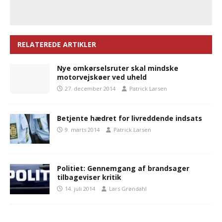
RELATEREDE ARTIKLER
Nye omkørselsruter skal mindske
motorvejskøer ved uheld
27. december 2014
Patrick Larsen
Betjente hædret for livreddende indsats
9. marts 2014
Patrick Larsen
Politiet: Gennemgang af brandsager
tilbageviser kritik
14. juli 2014
Lars Grøndahl