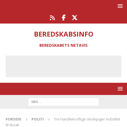
BEREDSKABSINFO
BEREDSKABETS NETAVIS
FORSIDE
POLITI
Tre handlekraftige skolepiger indstillet
til dusør