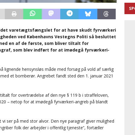
SP
iddet varetægtsfængslet for at have skudt fyrværkeri
igheden ved Københavns Vestegns Politi så besluttet
ed en af de første, som bliver tiltalt for
graf, som blev indført for at imødegå fyrværkeri-
er på lignende hensynsløs måde med forsøg på vold af særlig
olk med et bomberør. Angrebet fandt sted den 1. januar 2021
ltalt for overtrædelse af den nye § 119 b i straffeloven,
2020 – netop for at imødegå fyrværkeri-angreb på blandt
et vi ser på med stor alvor. Den nye paragraf giver mulighed
riber folk der arbejder i offentlig tjeneste”, fortæller