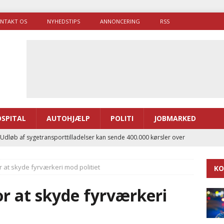
NTAKT OS
NYHEDSTIPS
ANNONCERING
RSS
SPITAL
AUTOHJÆLP
POLITI
JOBMARKED
 Udløb af sygetransporttilladelser kan sende 400.000 kørsler over
ITAL
or at skyde fyrværkeri mod politiet
KO
ance og el-sygetransportvogn til Samsø
PRÆHOSPITAL
enerne brugte lidt længere tid på at komme af sted i 2025
or at skyde fyrværkeri
g politiuddannelse skal ruste betjentene til mere kompleks