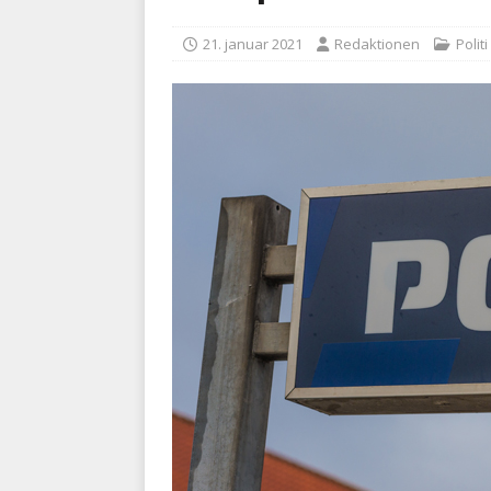
kriminalitet
POLITI
21. januar 2021
Redaktionen
Politi
[ 6. august 2026 ]
Brandvæs
BRANDVÆSEN