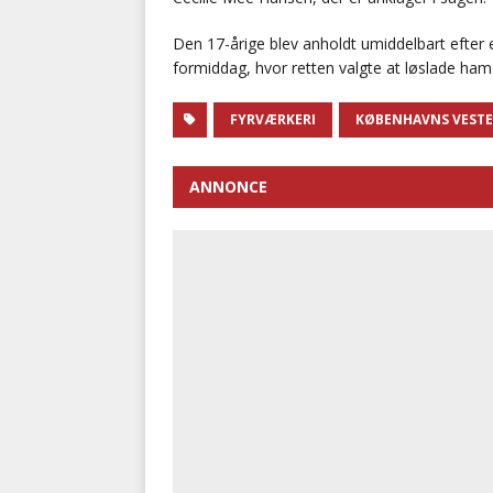
Den 17-årige blev anholdt umiddelbart efter 
formiddag, hvor retten valgte at løslade ham
FYRVÆRKERI
KØBENHAVNS VESTE
ANNONCE