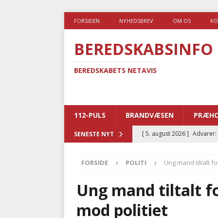
FORSIDEN
NYHEDSBREV
OM OS
KO
BEREDSKABSINFO
BEREDSKABETS NETAVIS
112-PULS
BRANDVÆSEN
PRÆHO
[ 5. august 2026 ]
Advarer:
SENESTE NYT
i det offentlige
PRÆHOSP
FORSIDE
POLITI
Ung mand tiltalt f
[ 5. august 2026 ]
Ny ambul
[ 4. august 2026 ]
Brandvæs
Ung mand tiltalt f
BRANDVÆSEN
mod politiet
[ 4. august 2026 ]
Ny treåri