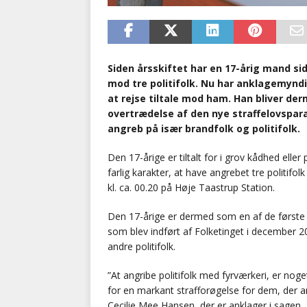
Siden årsskiftet har en 17-årig mand s
mod tre politifolk. Nu har anklagemynd
at rejse tiltale mod ham. Han bliver derm
overtrædelse af den nye straffelovspara
angreb på især brandfolk og politifolk.
Den 17-årige er tiltalt for i grov kådhed ell
farlig karakter, at have angrebet tre politif
kl. ca. 00.20 på Høje Taastrup Station.
Den 17-årige er dermed som en af de første ti
som blev indført af Folketinget i december 
andre politifolk.
”At angribe politifolk med fyrværkeri, er nog
for en markant strafforøgelse for dem, der ang
Cecilie Mee Hansen, der er anklager i sagen.