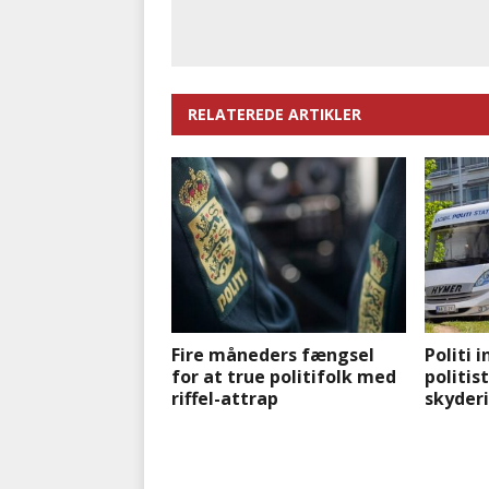
RELATEREDE ARTIKLER
Fire måneders fængsel
Politi 
for at true politifolk med
politis
riffel-attrap
skyderi