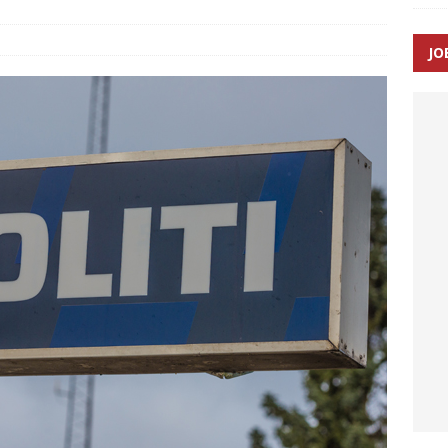
JO
enernes gennemsnitlige responstid steg med 9 sekunder i 2025