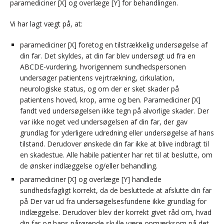
paramediciner [X] og overlæge [Y] for behandlingen.
Vi har lagt vægt på, at:
paramediciner [X] foretog en tilstrækkelig undersøgelse af
din far. Det skyldes, at din far blev undersøgt ud fra en
ABCDE-vurdering, hvorigennem sundhedspersonen
undersøger patientens vejrtrækning, cirkulation,
neurologiske status, og om der er sket skader på
patientens hoved, krop, arme og ben. Paramediciner [X]
fandt ved undersøgelsen ikke tegn på alvorlige skader. Der
var ikke noget ved undersøgelsen af din far, der gav
grundlag for yderligere udredning eller undersøgelse af hans
tilstand. Derudover ønskede din far ikke at blive indbragt til
en skadestue. Alle habile patienter har ret til at beslutte, om
de ønsker indlæggelse og/eller behandling.
paramediciner [X] og overlæge [Y] handlede
sundhedsfagligt korrekt, da de besluttede at afslutte din far
på Der var ud fra undersøgelsesfundene ikke grundlag for
indlæggelse. Derudover blev der korrekt givet råd om, hvad
din far og hans pårørende skulle være opmærksom på det