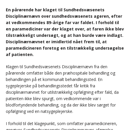
En pårørende har klaget til Sundhedsvæsenets
Disciplinærnævn over sundhedsvæsenets ageren, efter
at vedkommendes 89-årige far var faldet. I forhold til
en paramediciner var der klaget over, at faren ikke blev
tilstrækkeligt undersøgt, og at han burde være indlagt.
Disciplinærnævnet er imidlertid nået frem til, at
paramedicineren foretog en tilstrækkelig undersøgelse
af patienten.
Klagen til Sundhedsvæsenets Disciplinærnævn fra den
pårørende omfatter både den præhospitale behandling og
behandlingen på et kommunalt behandlingssted. En
sygeplejerske på behandlingsstedet får kritik fra
disciplinærnævnet for utilstrækkelig opfølgning efter fald, da
patienten ikke blev spurgt, om vedkommende var i
blodfortyndende behandling, og da der ikke blev sørget for
opfølgning ved en natsygeplejerske.
I forhold til det klagepunkt, som omfatter paramedicineren,
gengives Sundhedsvæsenets Disciplinærnævns afgørelse