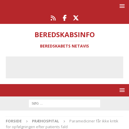
BEREDSKABSINFO
BEREDSKABETS NETAVIS
FORSIDE
PRÆHOSPITAL
Paramediciner får ikke kritik
for opfølgningen efter patients fald