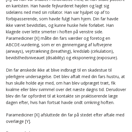
en kantsten. Han havde fejlvurderet højden og lagt sig
sidelæns ned med sin rollator. Han var hjulpet op af to
forbipasserende, som havde fulgt ham hjem. Din far havde
ikke været bevidstløs, og kunne huske hele forløbet. Han
klagede over lette smerter i hoften på venstre side.
Paramediciner [X] målte din fars værdier og foretog en
ABCDE-vurdering, som er en gennemgang af luftvejene
(airways), vejrtrækning (breathing), kredsløb (cirkulation),
bevidsthedsniveauet (disability) og eksponering (exposure).
Din far ønskede ikke at blive indbragt til en skadestue til
yderligere undersøgelse. Det blev aftalt med din fars hustru, at
hun skulle holde øje med, om han blev udpræget træt, fik
kvalme eller blev svimmel over det næste døgns tid. Derudover
blev din far opfordret til at kontakte sin praktiserende læge
dagen efter, hvis han fortsat havde ondt omkring hoften.
Paramediciner [X] afsluttede din far på stedet efter aftale med
overlæge [Y].