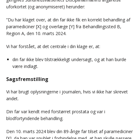
uforkortet (og anonymiseret) herunder:
”Du har klaget over, at din far ikke fik en korrekt behandling af
paramediciner [X] og overlæge [Y] fra Behandlingssted B,
Region A, den 10. marts 2024.
Vi har forstået, at det centrale i din klage er, at:
din far ikke blev tilstrækkeligt undersøgt, og at han burde
være indlagt.
Sagsfremstilling
Vi har brugt oplysningerne i journalen, hvis vi ikke har skrevet
andet.
Din far var kendt med forstørret prostata og var i
blodfortyndende behandling.
Den 10. marts 2024 blev din 89-årige far tilset af paramediciner
[X], da han var snublet i forbindelse med, at han skulle passere