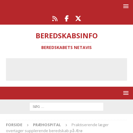
BEREDSKABSINFO
BEREDSKABETS NETAVIS
FORSIDE
PRÆHOSPITAL
Praktiserende læger
overtager supplerende beredskab på Ærø