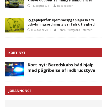
kræve dobbelt så mange ambulancer
11. august 2011
Redaktionen
Sygeplejeråd: Hjemmesygeplejerskers
udrykningsordning giver falsk tryghed
8. oktober 2011
Henrik Kvistgaard Petersen
KORT NYT
Kort nyt: Beredskabs båd hjalp
med pågribelse af indbrudstyve
JOBANNONCE