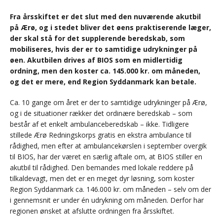
Fra årsskiftet er det slut med den nuværende akutbil
på Ærø, og i stedet bliver det øens praktiserende læger,
der skal stå for det supplerende beredskab, som
mobiliseres, hvis der er to samtidige udrykninger på
øen. Akutbilen drives af BIOS som en midlertidig
ordning, men den koster ca. 145.000 kr. om måneden,
og det er mere, end Region Syddanmark kan betale.
Ca. 10 gange om året er der to samtidige udrykninger på Ærø,
og i de situationer rækker det ordinære beredskab – som
består af et enkelt ambulanceberedskab – ikke. Tidligere
stillede Ærø Redningskorps gratis en ekstra ambulance til
rådighed, men efter at ambulancekørslen i september overgik
til BIOS, har der været en særlig aftale om, at BIOS stiller en
akutbil til rådighed. Den bemandes med lokale reddere på
tilkaldevagt, men det er en meget dyr løsning, som koster
Region Syddanmark ca. 146.000 kr. om måneden – selv om der
i gennemsnit er under én udrykning om måneden. Derfor har
regionen ønsket at afslutte ordningen fra årsskiftet.