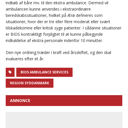
indkøb af båre mv. til den ekstra ambulance. Dermed vil
ambulancen kunne anvendes i ekstraordinære
beredskabssituationer, hvilket på Ærø defineres som
situationer, hvor der er tre eller flere moderat eller svært
tilskadekomne eller kritisk syge patienter. I sådanne situationer
er BIOS kontraktligt forpligtet til at kunne påbegynde
indkaldelse af ekstra personale indenfor 10 minutter.
Den nye ordning træder i kraft ved årsskiftet, og den skal
evalueres efter et år.
BIOS AMBULANCE SERVICES
REGION SYDDANMARK
ANNONCE