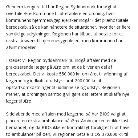
Gennem længere tid har Region Syddanmark forsøgt at
overtale Ærø Kommune til at etablere en ordning, hvor
kommunens hjemmesygeplejersker indgår i det præhospitale
beredskab, så de kan håndtere de situationer, hvor der er flere
samtidige udrykninger. Regionen har tilbudt at betale for et
ekstra årsværk til hjemmesygeplejen, men kommunen har
afvist modellen.
I stedet vil Region Syddanmark nu indgå aftaler med de
praktiserende læger på Ærø om, at de bliver en del af
beredskabet. Det vil koste 550.000 kr. om året til aflønning af
lægerne og indkøb af udstyr samt 200.000 kr. til
opstartsomkostninger til uddannelse og udstyr. Regionen
mener, at ordningen samtidig vil gøre det lettere at skaffe nye
læger til Ærø.
Sideløbende med aftalen med lægerne, så har BIOS valgt at
placere en ekstra ambulance på Ærø. Ambulancen er ikke fast
bemandet, og da BIOS ikke er kontraktligt forpligtet til at have
to ambulancer på øen, vil regionen betale BIOS 370.000 kr. til