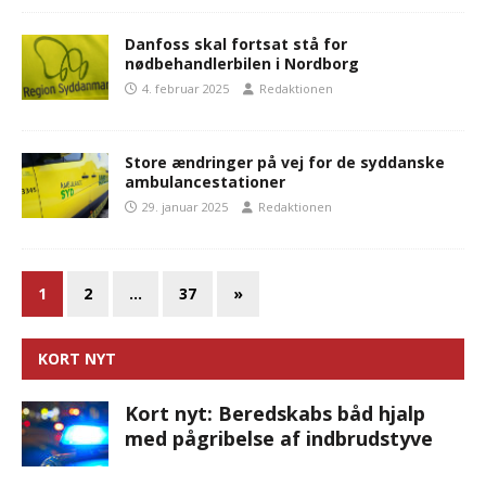
Danfoss skal fortsat stå for
nødbehandlerbilen i Nordborg
4. februar 2025
Redaktionen
Store ændringer på vej for de syddanske
ambulancestationer
29. januar 2025
Redaktionen
1
2
…
37
»
KORT NYT
Kort nyt: Beredskabs båd hjalp
med pågribelse af indbrudstyve