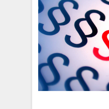
BRANDVÆSEN
[ 7. august 2026 ]
Branche k
nødsporet
AUTOHJÆLP