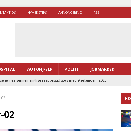
NTAKT OS
NYHEDSTIPS
ANNONCERING
RSS
SPITAL
AUTOHJÆLP
POLITI
JOBMARKED
enernes gennemsnitlige responstid steg med 9 sekunder i 2025
-02
KO
 Udløb af sygetransporttilladelser kan sende 400.000 kørsler over
ITAL
r-02
ance og el-sygetransportvogn til Samsø
PRÆHOSPITAL
enerne brugte lidt længere tid på at komme af sted i 2025