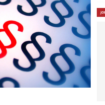
JO
ræver at beskyttelseskøretøjer bliver lovpligtige ved arbejde i