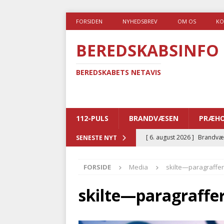
FORSIDEN
NYHEDSBREV
OM OS
KO
BEREDSKABSINFO
BEREDSKABETS NETAVIS
112-PULS
BRANDVÆSEN
PRÆHO
[ 6. august 2026 ]
Brandvæs
SENESTE NYT
BRANDVÆSEN
FORSIDE
Media
skilte—paragraffer
[ 5. august 2026 ]
Advarer:
i det offentlige
PRÆHOSP
skilte—paragraffe
[ 5. august 2026 ]
Ny ambul
[ 4. august 2026 ]
Brandvæs