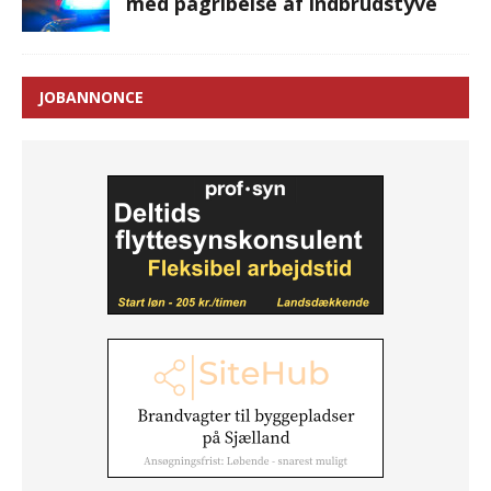
med pågribelse af indbrudstyve
JOBANNONCE