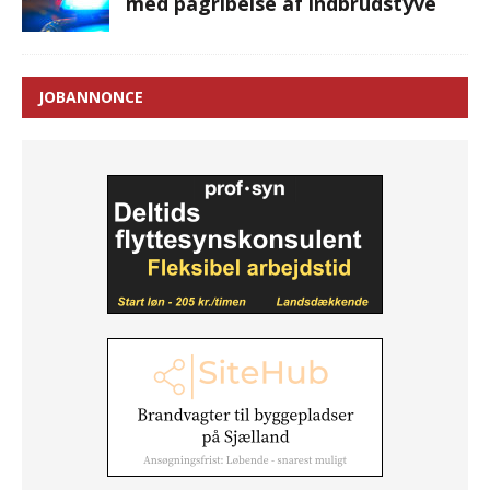
med pågribelse af indbrudstyve
JOBANNONCE