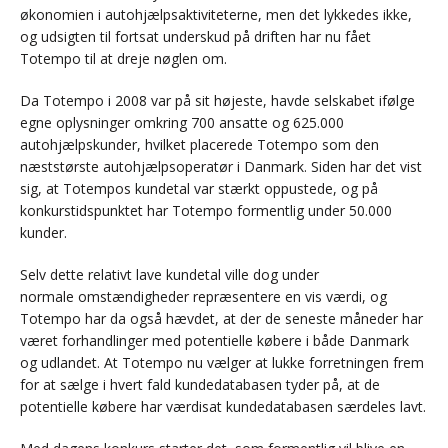
økonomien i autohjælpsaktiviteterne, men det lykkedes ikke,
og udsigten til fortsat underskud på driften har nu fået
Totempo til at dreje nøglen om.
Da Totempo i 2008 var på sit højeste, havde selskabet ifølge
egne oplysninger omkring 700 ansatte og 625.000
autohjælpskunder, hvilket placerede Totempo som den
næststørste autohjælpsoperatør i Danmark. Siden har det vist
sig, at Totempos kundetal var stærkt oppustede, og på
konkurstidspunktet har Totempo formentlig under 50.000
kunder.
Selv dette relativt lave kundetal ville dog under
normale omstændigheder repræsentere en vis værdi, og
Totempo har da også hævdet, at der de seneste måneder har
været forhandlinger med potentielle købere i både Danmark
og udlandet. At Totempo nu vælger at lukke forretningen frem
for at sælge i hvert fald kundedatabasen tyder på, at de
potentielle købere har værdisat kundedatabasen særdeles lavt.