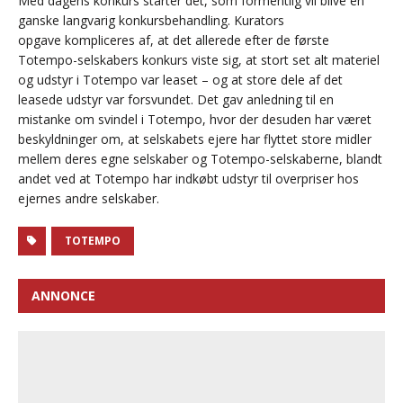
Med dagens konkurs starter det, som formentlig vil blive en
ganske langvarig konkursbehandling. Kurators
opgave kompliceres af, at det allerede efter de første
Totempo-selskabers konkurs viste sig, at stort set alt materiel
og udstyr i Totempo var leaset – og at store dele af det
leasede udstyr var forsvundet. Det gav anledning til en
mistanke om svindel i Totempo, hvor der desuden har været
beskyldninger om, at selskabets ejere har flyttet store midler
mellem deres egne selskaber og Totempo-selskaberne, blandt
andet ved at Totempo har indkøbt udstyr til overpriser hos
ejernes andre selskaber.
TOTEMPO
ANNONCE