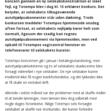
koncern gennem en ny selskabskonstruktion er slået
fejl, og Totempo blev i dag kl. 13 erklæret konkurs. Det
betyder, at selskabets tilbageværende
autohjælpsabonnenter står uden dækning. Trods
konkursen meddeler Totempos hjemmeside onsdag
aften fortsat, at selskabets vejhjælp kører helt som
normalt, ligesom der stadig kan tegnes
autohjælpsabonnement via hjemmesiden, men ved
opkald til Totempos vagtcentral henviser en
telefonsvarer til selskabets kurator.
Totempo-koncernen gik i januar i betalingsstandsning, men
autohjælpsaktiviteterne og to af selskabets skadecentre blev
forsøgt videreført i nye selskaber. De nye selskaber kunne
imidlertid ikke få nogen bankforbindelse, og det lykkedes ikke
at få skabt en rentabel drift.
Allerede i sidste måned var der problemer med at skaffe midler
til at betale lønninger, men lønnen blev dog udbetalt med
nogle dages forsinkelse. Ifølge Totempo selv forsøgte
selskabet at skaffe nye storkunder, der kunne forbedre