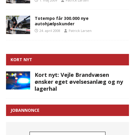
1. maj 2009
Patrick Larsen
Totempo får 300.000 nye
autohjælpskunder
24. april 2008
Patrick Larsen
KORT NYT
Kort nyt: Vejle Brandvæsen
ønsker eget øvelsesanlæg og ny
lagerhal
JOBANNONCE