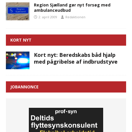
Region Sjælland gør nyt forsøg med
ambulanceudbud
2. april 2009
Redaktionen
KORT NYT
Kort nyt: Beredskabs båd hjalp
med pågribelse af indbrudstyve
JOBANNONCE