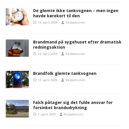
De glemte ikke tankvognen – men ingen
havde kørekort til den
14. april 2009
Redaktionen
Brandmand på sygehuset efter dramatisk
redningsaktion
14. april 2009
Redaktionen
Brandfolk glemte tankvognen
13. april 2009
Redaktionen
Falck påtager sig det fulde ansvar for
forsinket brandudrykning
7. april 2009
Redaktionen