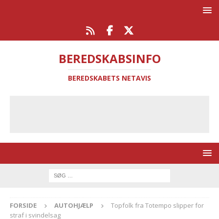
BEREDSKABSINFO
BEREDSKABETS NETAVIS
FORSIDE
AUTOHJÆLP
Topfolk fra Totempo slipper for
straf i svindelsag