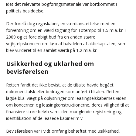
idet det relevante bogføringsmateriale var bortkommet i
politiets besiddelse.
Der forelå dog regnskaber, en værdiansættelse med en
forventning om en værdistigning for Totempo til 1,5 mia. kr. i
2009 og et foreløbigt bud fra en anden større
vejhjælpskoncern om køb af halvdelen af aktiekapitalen, som
blev vurderet til en samlet værdi på 1,2 mia. kr.
Usikkerhed og uklarhed om
bevisførelsen
Retten fandt det ikke bevist, at de tiltalte havde begået
dokumentfalsk eller bedrageri som anført i tiltalen. Retten
lagde bl.a. vægt på oplysninger om leasingselskabernes viden
om koncernen og leasingkonstruktionerne, deres villighed til at
finansiere store beløb samt den manglende registrering og
identifikation af de leasede kabiner m.v.
Bevisførelsen var i vidt omfang behæftet med usikkerhed,