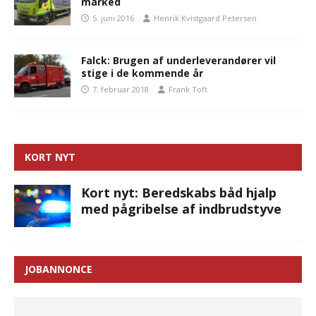
marked
5. juni 2016
Henrik Kvistgaard Petersen
Falck: Brugen af underleverandører vil
stige i de kommende år
7. februar 2018
Frank Toft
KORT NYT
Kort nyt: Beredskabs båd hjalp
med pågribelse af indbrudstyve
JOBANNONCE