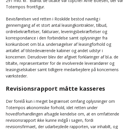
291 mio. kr. Blandt de tiltalte var topchef Arne Boesen, der var
Totempos frontfigur.
Bevisførelsen ved retten i Roskilde bestod navnlig i
gennemgang af et stort antal leasingkontrakter, tilbud,
ordrebekræftelser, fakturaer, leveringsbekræftelser og
korrespondance i den forbindelse samt oplysninger fra
konkursboet om bl.a. undersøgelser af leasingforhold og
antallet af tilstedeværende kabiner og andet udstyr i
koncernen. Derudover blev der afgivet forklaringer af bl.a. de
tiltalte, repræsentanter for de involverede leverandører og
leasingselskaber samt tidligere medarbejdere på koncernens
værksteder.
Revisionsrapport måtte kasseres
Der forelå kun i meget begrænset omfang oplysninger om
Totempos økonomiske forhold, idet retten under
hovedforhandlingen afsagde kendelse om, at en omfattende
revisionsrapport ikke kunne indgå i sagen, fordi
revisionsfirmaet, der udarbejdede rapporten, var inhabilt, og