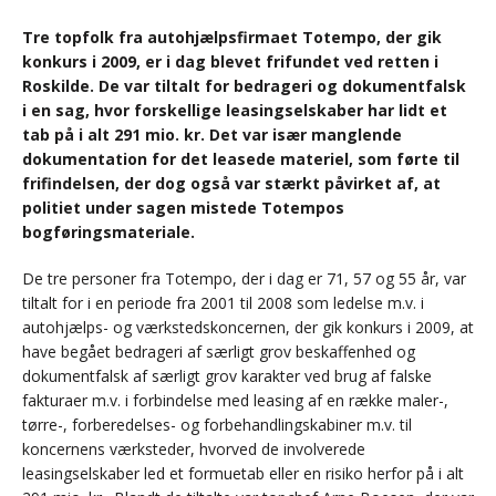
Tre topfolk fra autohjælpsfirmaet Totempo, der gik
konkurs i 2009, er i dag blevet frifundet ved retten i
Roskilde. De var tiltalt for bedrageri og dokumentfalsk
i en sag, hvor forskellige leasingselskaber har lidt et
tab på i alt 291 mio. kr. Det var især manglende
dokumentation for det leasede materiel, som førte til
frifindelsen, der dog også var stærkt påvirket af, at
politiet under sagen mistede Totempos
bogføringsmateriale.
De tre personer fra Totempo, der i dag er 71, 57 og 55 år, var
tiltalt for i en periode fra 2001 til 2008 som ledelse m.v. i
autohjælps- og værkstedskoncernen, der gik konkurs i 2009, at
have begået bedrageri af særligt grov beskaffenhed og
dokumentfalsk af særligt grov karakter ved brug af falske
fakturaer m.v. i forbindelse med leasing af en række maler-,
tørre-, forberedelses- og forbehandlingskabiner m.v. til
koncernens værksteder, hvorved de involverede
leasingselskaber led et formuetab eller en risiko herfor på i alt