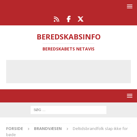
BEREDSKABSINFO
BEREDSKABETS NETAVIS
FORSIDE
BRANDVÆSEN
Deltidsbrandfolk slap ikke for
bøde