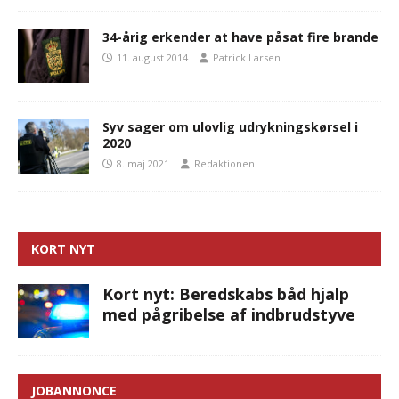
34-årig erkender at have påsat fire brande
11. august 2014
Patrick Larsen
Syv sager om ulovlig udrykningskørsel i
2020
8. maj 2021
Redaktionen
KORT NYT
Kort nyt: Beredskabs båd hjalp
med pågribelse af indbrudstyve
JOBANNONCE