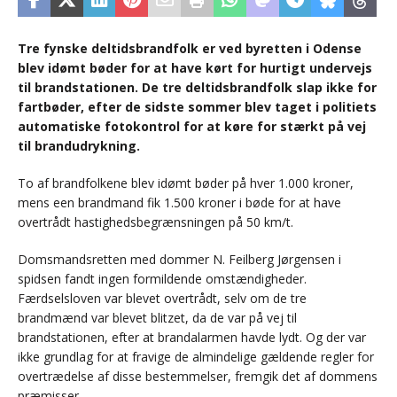
Tre fynske deltidsbrandfolk er ved byretten i Odense
blev idømt bøder for at have kørt for hurtigt undervejs
til brandstationen. De tre deltidsbrandfolk slap ikke for
fartbøder, efter de sidste sommer blev taget i politiets
automatiske fotokontrol for at køre for stærkt på vej
til brandudrykning.
To af brandfolkene blev idømt bøder på hver 1.000 kroner,
mens een brandmand fik 1.500 kroner i bøde for at have
overtrådt hastighedsbegrænsningen på 50 km/t.
Domsmandsretten med dommer N. Feilberg Jørgensen i
spidsen fandt ingen formildende omstændigheder.
Færdselsloven var blevet overtrådt, selv om de tre
brandmænd var blevet blitzet, da de var på vej til
brandstationen, efter at brandalarmen havde lydt. Og der var
ikke grundlag for at fravige de almindelige gældende regler for
overtrædelse af disse bestemmelser, fremgik det af dommens
præmisser.