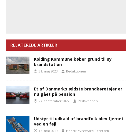
RELATEREDE ARTIKLER
Kolding Kommune køber grund til ny
brandstation
31. maj 2023
Redaktionen
Et af Danmarks ældste brandkøretøjer er
nu gået på pension
27. september 2022
Redaktionen
Udstyr til udkald af brandfolk blev fjernet
ved en fejl
15. maj 2019
Henrik Kvistgaard Petersen