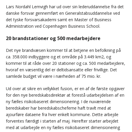
Lars Nordahl Lemvigh har ud over sin lederuddannelse fra det
danske forsvar gennemført en Generalstabsuddannelse ved
det tyske forsvarsakademi samt en Master of Business
Administration ved Copenhagen Business School.
20 brandstationer og 500 medarbejdere
Det nye brandvæsen kommer til at betjene en befolkning på
ca. 358.000 indbyggere og et område på 3.449 km2, og
kommer til at råde over 20 stationer og ca. 500 medarbejdere,
hvoraf en væsentlig del er deltidsansatte eller frivillige. Det
samlede budget vil være i nærheden af 75 mio. kr.
Ud over at sikre en vellykket fusion, er en af de første opgaver
for den nye beredskabsdirektør at forestå udarbejdelsen af en
ny fælles risikobaseret dimensionering. I de nuværende
beredskaber har beredskabscheferne haft travlt med at
ajourføre dataene fra hver enkelt kommune. Dette arbejde
forventes færdigt i starten af maj. Herefter starter arbejdet
med at udarbejde en ny fælles risikobaseret dimensionering