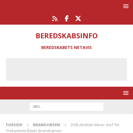
BEREDSKABSINFO
BEREDSKABETS NETAVIS
FORSIDE
BRANDVÆSEN
DSB-direktør bliver chef for
Trekantområdets Brandvæsen