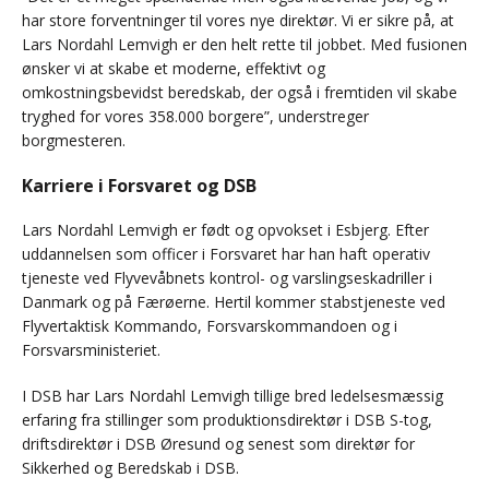
har store forventninger til vores nye direktør. Vi er sikre på, at
Lars Nordahl Lemvigh er den helt rette til jobbet. Med fusionen
ønsker vi at skabe et moderne, effektivt og
omkostningsbevidst beredskab, der også i fremtiden vil skabe
tryghed for vores 358.000 borgere”, understreger
borgmesteren.
Karriere i Forsvaret og DSB
Lars Nordahl Lemvigh er født og opvokset i Esbjerg. Efter
uddannelsen som officer i Forsvaret har han haft operativ
tjeneste ved Flyvevåbnets kontrol- og varslingseskadriller i
Danmark og på Færøerne. Hertil kommer stabstjeneste ved
Flyvertaktisk Kommando, Forsvarskommandoen og i
Forsvarsministeriet.
I DSB har Lars Nordahl Lemvigh tillige bred ledelsesmæssig
erfaring fra stillinger som produktionsdirektør i DSB S-tog,
driftsdirektør i DSB Øresund og senest som direktør for
Sikkerhed og Beredskab i DSB.