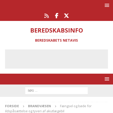
BEREDSKABSINFO
BEREDSKABETS NETAVIS
FORSIDE
BRANDVÆSEN
Fængsel og bøde for
ildspåsættelse og tyveri af akutlægebil