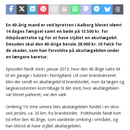
En 40-årig mand er ved byretten i Aalborg blevet idømt
14 dages fængsel samt en bøde på 13.500 kr. for
ildspåsættelse og for at have stjålet en akutlægebil.
Desuden skal den 40-årige betale 28.000 kr. til Falck for
de skader, som han forvoldte på akutlægebilen under
en længere køretur.
Episoden fandt sted i januar 2013, hvor den 40-årige satte ild
til sin garage i Sulsted i Nordjylland. Ud over brandvæsenet
blev der sendt en akutlægebil til brandstedet, men da lægen og
lægeassistenten kom tilbage til det sted, hvor akutlægebilen
var blevet parkeret, var den væk.
Omkring 1½ time senere blev akutlægebilen fundet i en skov
ved Jerslev, ca. 20 km. fra brandstedet. Politihunde fandt kort
tid efter den 40-årige, som vandrede omkring i området, og
han tilstod at have stjålet akutlægebilen.