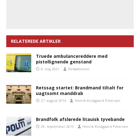
RELATEREDE ARTIKLER
Truede ambulancereddere med
pistollignende genstand
8. maj 2021
Redaktionen
Retssag startet: Brandmand tiltalt for
uagtsomt manddrab
27. august 2014
Henrik Kvistgaard Petersen
Brandfolk afslørede litauisk tyvebande
29. september 2013
Henrik Kvistgaard Petersen