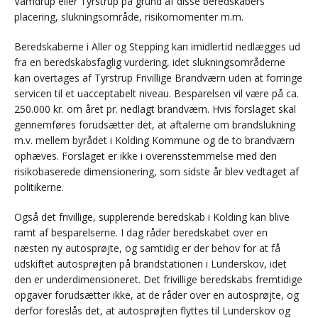
Vamdrup eller Tyrstrup på grund af disse beredskabers
placering, slukningsområde, risikomomenter m.m.
Beredskaberne i Aller og Stepping kan imidlertid nedlægges ud
fra en beredskabsfaglig vurdering, idet slukningsområderne
kan overtages af Tyrstrup Frivillige Brandværn uden at forringe
servicen til et uacceptabelt niveau. Besparelsen vil være på ca.
250.000 kr. om året pr. nedlagt brandværn. Hvis forslaget skal
gennemføres forudsætter det, at aftalerne om brandslukning
m.v. mellem byrådet i Kolding Kommune og de to brandværn
ophæves. Forslaget er ikke i overensstemmelse med den
risikobaserede dimensionering, som sidste år blev vedtaget af
politikerne.
Også det frivillige, supplerende beredskab i Kolding kan blive
ramt af besparelserne. I dag råder beredskabet over en
næsten ny autosprøjte, og samtidig er der behov for at få
udskiftet autosprøjten på brandstationen i Lunderskov, idet
den er underdimensioneret. Det frivillige beredskabs fremtidige
opgaver forudsætter ikke, at de råder over en autosprøjte, og
derfor foreslås det, at autosprøjten flyttes til Lunderskov og