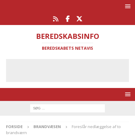
BEREDSKABSINFO
BEREDSKABETS NETAVIS
FORSIDE
BRANDVÆSEN
Foreslår nedlæggelse af to
brandværn