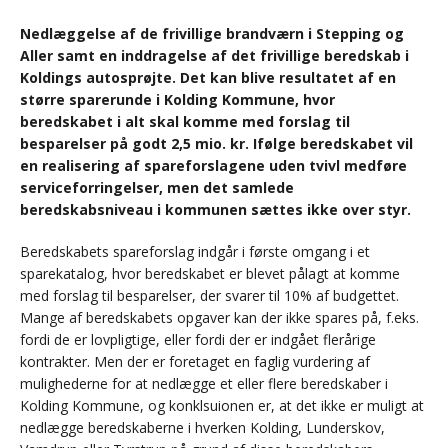
Nedlæggelse af de frivillige brandværn i Stepping og
Aller samt en inddragelse af det frivillige beredskab i
Koldings autosprøjte. Det kan blive resultatet af en
større sparerunde i Kolding Kommune, hvor
beredskabet i alt skal komme med forslag til
besparelser på godt 2,5 mio. kr. Ifølge beredskabet vil
en realisering af spareforslagene uden tvivl medføre
serviceforringelser, men det samlede
beredskabsniveau i kommunen sættes ikke over styr.
Beredskabets spareforslag indgår i første omgang i et
sparekatalog, hvor beredskabet er blevet pålagt at komme
med forslag til besparelser, der svarer til 10% af budgettet.
Mange af beredskabets opgaver kan der ikke spares på, f.eks.
fordi de er lovpligtige, eller fordi der er indgået flerårige
kontrakter. Men der er foretaget en faglig vurdering af
mulighederne for at nedlægge et eller flere beredskaber i
Kolding Kommune, og konklsuionen er, at det ikke er muligt at
nedlægge beredskaberne i hverken Kolding, Lunderskov,